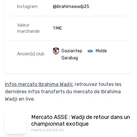
Instagram
@ibrahimawadji25
Valeur
1 M€
marchande
Gaziantep
Molde
Ancien(s) club
Qarabag
Infos mercato Ibrahima Wadji:
retrouvez toutes les
dernières infos transferts du mercato de Ibrahima
Wadji en live.
Mercato ASSE : Wadji de retour dans un
championnat exotique
Publié le 25/05/25