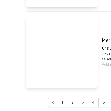
Mer
cra
Eirik
saiso
Publi
1
2
3
4
5