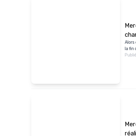
Merc
cha
Alors
la fin
Publi
Mer
réal