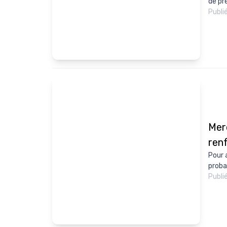
de pr
Publi
Mer
renf
Pour 
proba
Publi