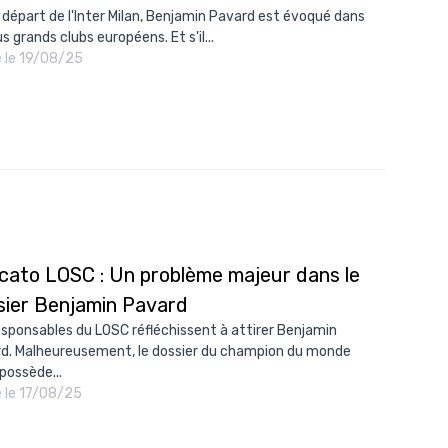
e départ de l'Inter Milan, Benjamin Pavard est évoqué dans
us grands clubs européens. Et s'il...
é le 19/08/25
cato LOSC : Un problème majeur dans le
sier Benjamin Pavard
esponsables du LOSC réfléchissent à attirer Benjamin
d. Malheureusement, le dossier du champion du monde
possède...
é le 17/08/25