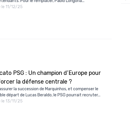
étendants. Pour le remplacer, Pablo Longoria...
é le 11/12/25
12/
12/
12/
12/
12/
11/0
11/0
cato PSG : Un champion d’Europe pour
11/0
orcer la défense centrale ?
11/0
assurer la succession de Marquinhos, et compenser le
ble départ de Lucas Beraldo, le PSG pourrait recruter...
10/
é le 13/11/25
10/
10/
10/