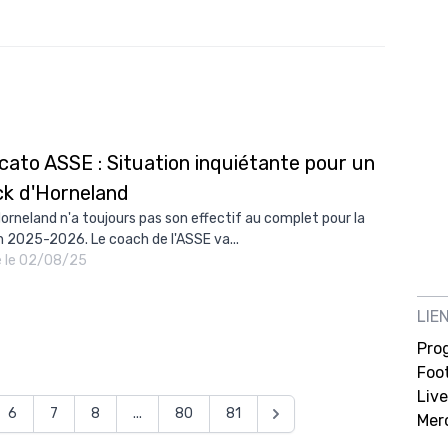
cato ASSE : Situation inquiétante pour un
ck d'Horneland
 Horneland n'a toujours pas son effectif au complet pour la
n 2025-2026. Le coach de l'ASSE va...
é le 02/08/25
LIE
Pro
Foot
Live
6
7
8
...
80
81
Mer