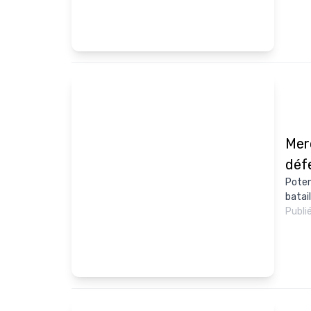
Merc
déf
Poten
batai
Publi