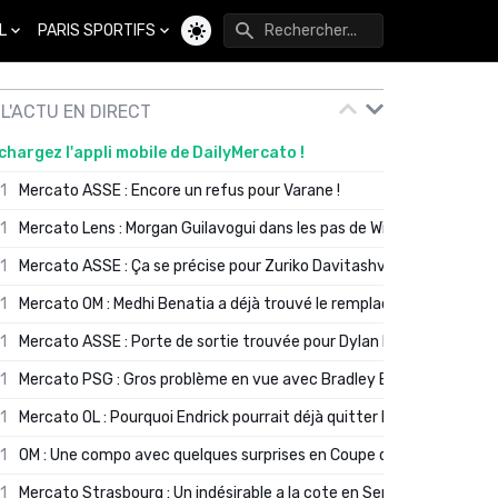
L
PARIS SPORTIFS
Changer de thème
L'ACTU EN DIRECT
chargez l'appli mobile de DailyMercato !
01
Mercato ASSE : Encore un refus pour Varane !
01
Mercato Lens : Morgan Guilavogui dans les pas de Will Still ?
01
Mercato ASSE : Ça se précise pour Zuriko Davitashvili
01
Mercato OM : Medhi Benatia a déjà trouvé le remplaçant de Robinio
01
Mercato ASSE : Porte de sortie trouvée pour Dylan Batubinsika
01
Mercato PSG : Gros problème en vue avec Bradley Barcola ?
01
Mercato OL : Pourquoi Endrick pourrait déjà quitter Lyon en janvier
01
OM : Une compo avec quelques surprises en Coupe de France
01
Mercato Strasbourg : Un indésirable a la cote en Serie A