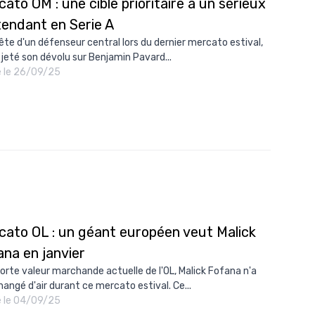
ato OM : une cible prioritaire a un sérieux
tendant en Serie A
ête d'un défenseur central lors du dernier mercato estival,
a jeté son dévolu sur Benjamin Pavard...
é le 26/09/25
cato OL : un géant européen veut Malick
ana en janvier
forte valeur marchande actuelle de l'OL, Malick Fofana n'a
hangé d'air durant ce mercato estival. Ce...
é le 04/09/25