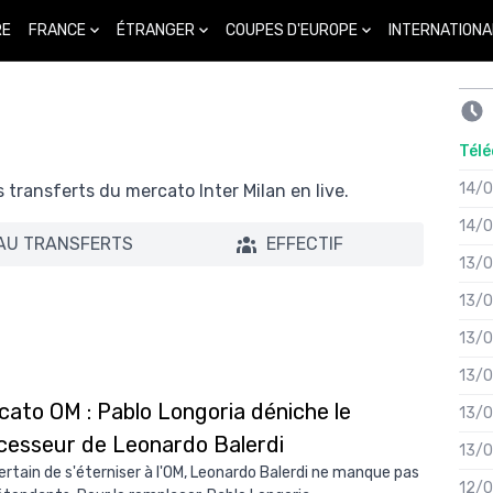
FRANCE
ÉTRANGER
COUPES D'EUROPE
INTERNATIONA
RE
Télé
14/
s transferts du mercato Inter Milan en live.
14/
AU TRANSFERTS
EFFECTIF
13/
13/
13/
13/
cato OM : Pablo Longoria déniche le
13/
cesseur de Leonardo Balerdi
13/
ertain de s'éterniser à l'OM, Leonardo Balerdi ne manque pas
12/