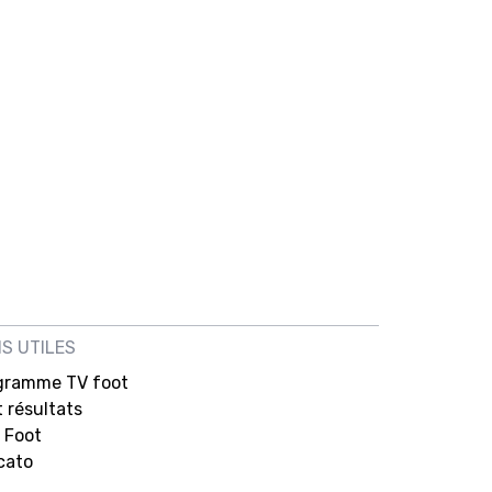
NS UTILES
gramme TV foot
 résultats
 Foot
cato