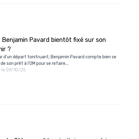
10/
09/
09/
 Benjamin Pavard bientôt fixé sur son
09/
ir ?
09/
r d'un départ tonitruant, Benjamin Pavard compte bien se
09/
 de son prêt à l'OM pour se refaire...
é le 09/10/25
09/
08/