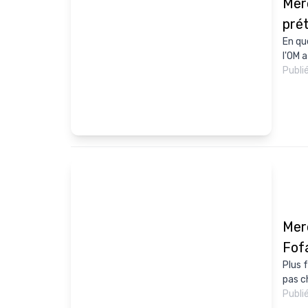
Merc
pré
En qu
l'OM 
Publi
Mer
Fof
Plus 
pas c
Publi