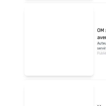
OM :
aven
Auteu
servir
Publi