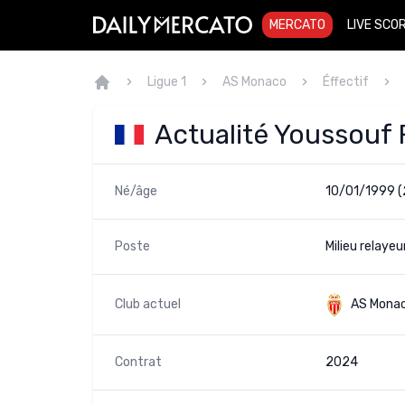
MERCATO
LIVE SCO
Ligue 1
AS Monaco
Éffectif
Actualité Youssouf
Né/âge
10/01/1999 (
Poste
Milieu relayeu
Club actuel
AS Mona
Contrat
2024