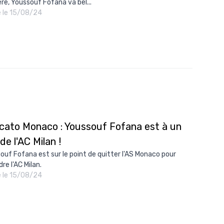
ère, Youssouf Fofana va bel...
10/
é le 15/08/24
09/
09/
09/
09/
09/
09/
cato Monaco : Youssouf Fofana est à un
08/
de l'AC Milan !
ouf Fofana est sur le point de quitter l'AS Monaco pour
dre l'AC Milan.
é le 15/08/24