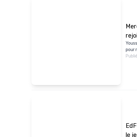
Mer
rejo
Youss
pour r
Publi
EdF 
le j