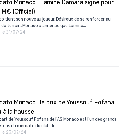
cato Monaco : Lamine Camara signe pour
 M€ (Officiel)
o tient son nouveau joueur. Désireux de se renforcer au
u de terrain, Monaco a annoncé que Lamine...
é le 31/07/24
cato Monaco : le prix de Youssouf Fofana
 à la hausse
part de Youssouf Fofana de l'AS Monaco est l'un des grands
letons du mercato du club du...
é le 23/07/24