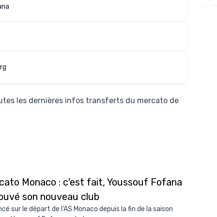
ana
12/
12/
12/
12/
rg
12/
11/0
tes les dernières infos transferts du mercato de
11/0
11/0
11/0
10/
10/
cato Monaco : c'est fait, Youssouf Fofana
rouvé son nouveau club
10/
cé sur le départ de l'AS Monaco depuis la fin de la saison
10/