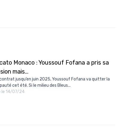
cato Monaco : Youssouf Fofana a pris sa
sion mais...
contrat jusqu’en juin 2025, Youssouf Fofana va quitter la
pauté cet été. Si le milieu des Bleus...
é le 14/07/24