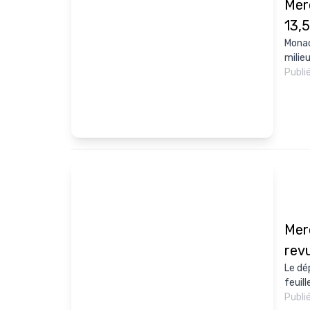
Mer
13,5
Monac
milie
Publi
Mer
revu
Le dé
feuil
Publi