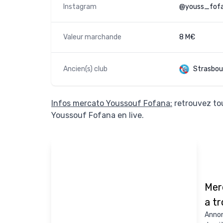
Instagram
@youss_fof
Valeur marchande
8 M€
Ancien(s) club
Strasbou
Infos mercato Youssouf Fofana:
retrouvez tou
Youssouf Fofana en live.
Mer
a t
Annon