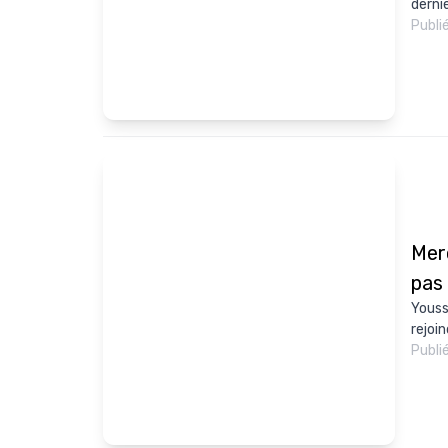
derni
Publi
Mer
pas 
Youss
rejoin
Publi