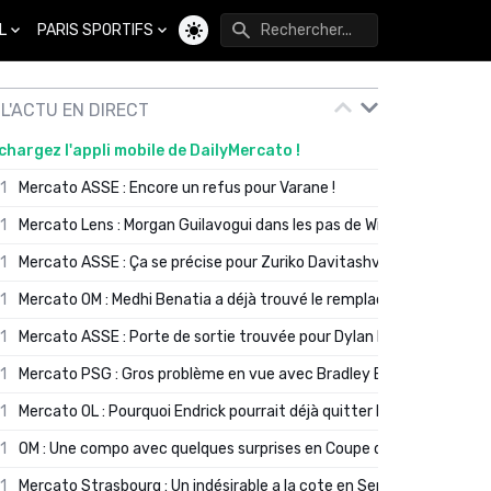
L
PARIS SPORTIFS
Changer de thème
L'ACTU EN DIRECT
chargez l'appli mobile de DailyMercato !
01
Mercato ASSE : Encore un refus pour Varane !
01
Mercato Lens : Morgan Guilavogui dans les pas de Will Still ?
01
Mercato ASSE : Ça se précise pour Zuriko Davitashvili
01
Mercato OM : Medhi Benatia a déjà trouvé le remplaçant de Robinio
01
Mercato ASSE : Porte de sortie trouvée pour Dylan Batubinsika
01
Mercato PSG : Gros problème en vue avec Bradley Barcola ?
01
Mercato OL : Pourquoi Endrick pourrait déjà quitter Lyon en janvier
01
OM : Une compo avec quelques surprises en Coupe de France
01
Mercato Strasbourg : Un indésirable a la cote en Serie A