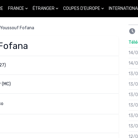
FRANCE
ÉTRANGER
COUPES D'EUROPE
INTERNATIONA
RE
Youssouf Fofana
Télé
 Fofana
14/
14/
27)
13/
r (MC)
13/
13/
co
13/
13/
13/
12/