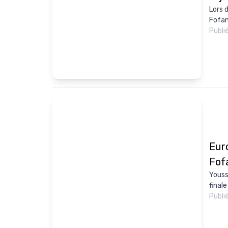
Lors 
Fofan
Publi
Eur
Fof
Youss
finale
Publi