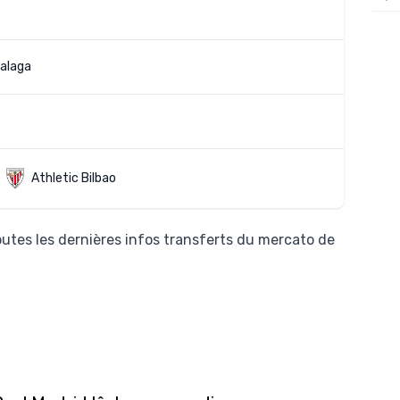
12/
12/
alaga
12/
12/
12/
11/0
Athletic Bilbao
11/0
11/0
utes les dernières infos transferts du mercato de
11/0
10/
10/
10/
10/