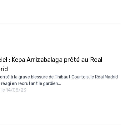
ciel : Kepa Arrizabalaga prêté au Real
rid
onté à la grave blessure de Thibaut Courtois, le Real Madrid
 réagi en recrutant le gardien...
é le 14/08/23