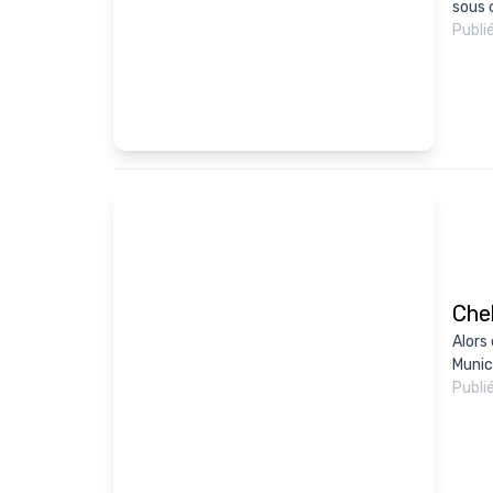
sous 
Publi
Che
Alors
Munic
Publi