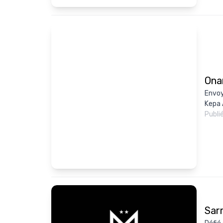
Ona
Envoyé
Kepa 
Publi
Sar