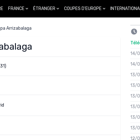
FRANCE
ÉTRANGER
COUPES D'EUROPE
INTERNATIONA
RE
pa Arrizabalaga
Télé
zabalaga
14/
14/
31)
13/
13/
13/
id
13/
13/
13/
12/