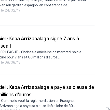
 dans son autorité par Kepa, Maurizio Sarri n'a pas voulu
ler son gardien espagnol en conférence de...
é le 24/02/19
ciel : Kepa Arrizabalaga signe 7 ans à
sea !
ER LEAGUE - Chelsea a officialisé ce mercredi soir la
ure pour 7 ans et 80 millions d'euros...
é le 08/08/18
ciel : Kepa Arrizabalaga a payé sa clause de
illions d'euros
- Comme le veut la réglementation en Espagne,
Arrizabalaga a payé sa clause libératoire de 80...
LIE