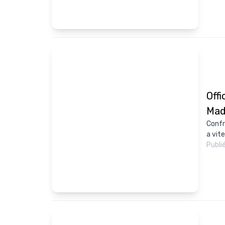
Offi
Mad
Confr
a vite
Publi