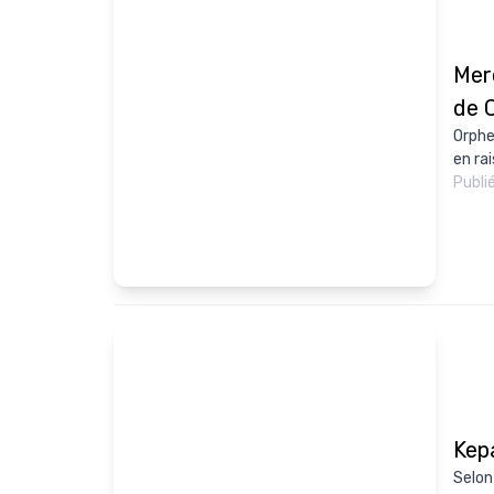
Merc
de C
Orphe
en rai
Publi
Kepa
Selon