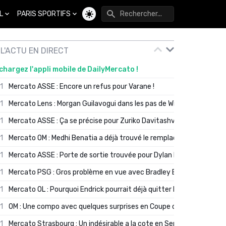
L
PARIS SPORTIFS
Changer de thème
L'ACTU EN DIRECT
chargez l'appli mobile de DailyMercato !
01
Mercato ASSE : Encore un refus pour Varane !
01
Mercato Lens : Morgan Guilavogui dans les pas de Will Still ?
01
Mercato ASSE : Ça se précise pour Zuriko Davitashvili
01
Mercato OM : Medhi Benatia a déjà trouvé le remplaçant de Robinio
01
Mercato ASSE : Porte de sortie trouvée pour Dylan Batubinsika
01
Mercato PSG : Gros problème en vue avec Bradley Barcola ?
01
Mercato OL : Pourquoi Endrick pourrait déjà quitter Lyon en janvier
01
OM : Une compo avec quelques surprises en Coupe de France
01
Mercato Strasbourg : Un indésirable a la cote en Serie A