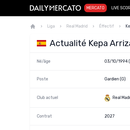
MERCATO
LIVE SCO
Liga
Real Madrid
Éffectif
Ke
Actualité Kepa Arri
Né/âge
03/10/1994 (
Poste
Gardien (G)
Club actuel
Real Madr
Contrat
2027