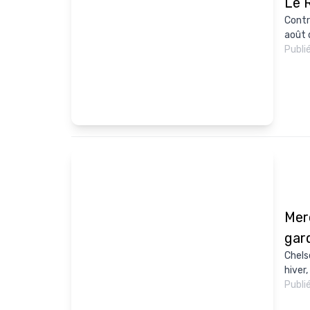
Le 
Contr
août d
Publi
Mer
gard
Chels
hiver,
Publi