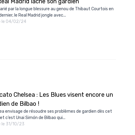
Real Madrid lâche son gardien
10/
arié par la longue blessure au genou de Thibaut Courtois en
ernier, le Real Madrid jongle avec...
09/
é le 04/02/24
09/
09/
09/
09/
09/
08/
cato Chelsea : Les Blues visent encore un
ien de Bilbao !
ea envisage de résoudre ses problèmes de gardien dès cet
 et c’est Unai Simón de Bilbao qui...
é le 31/10/23