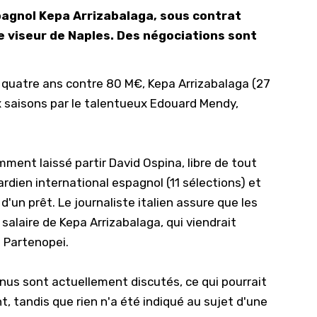
spagnol Kepa Arrizabalaga, sous contrat
10/
e viseur de Naples. Des négociations sont
09/
09/
 a quatre ans contre 80 M€, Kepa Arrizabalaga (27
09/
ux saisons par le talentueux Edouard Mendy,
09/
09/
09/
emment laissé partir
David Ospina
, libre de tout
ardien international espagnol (11 sélections) et
08/
un prêt. Le journaliste italien assure que les
 salaire de Kepa Arrizabalaga, qui viendrait
 Partenopei.
us sont actuellement discutés, ce qui pourrait
t, tandis que rien n'a été indiqué au sujet d'une