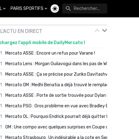
L
PARIS SPORTIFS
Changer de thème
L'ACTU EN DIRECT
chargez l'appli mobile de DailyMercato !
01
Mercato ASSE : Encore un refus pour Varane !
01
Mercato Lens : Morgan Guilavogui dans les pas de Will Still ?
01
Mercato ASSE : Ça se précise pour Zuriko Davitashvili
01
Mercato OM : Medhi Benatia a déjà trouvé le remplaçant de Robinio
01
Mercato ASSE : Porte de sortie trouvée pour Dylan Batubinsika
01
Mercato PSG : Gros problème en vue avec Bradley Barcola ?
01
Mercato OL : Pourquoi Endrick pourrait déjà quitter Lyon en janvier
01
OM : Une compo avec quelques surprises en Coupe de France
01
Mercato Strasbourg : Un indésirable a la cote en Serie A