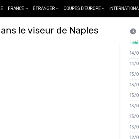
FRANCE
ÉTRANGER
COUPES D'EUROPE
INTERNATIONA
RE
ans le viseur de Naples
Télé
14/
14/
13/
13/
13/
13/
13/
13/
12/