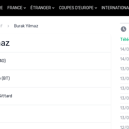
FRANCE
ÉTRANGER
COUPES D'EUROPE
INTERNATIONA
RE
if
Burak Yilmaz
Télé
maz
14/
14/
40)
13/
 (BT)
13/
13/
Sittard
13/
13/
13/
12/