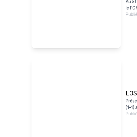
Au St
le FC 
Publi
LOSC
Prése
(1-1)
Publi