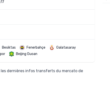
k17
12/
12/
12/
12/
12/
Besiktas
Fenerbahçe
Galatasaray
11/0
por
Beijing Guoan
11/0
11/0
les dernières infos transferts du mercato de
11/0
10/
10/
10/
10/