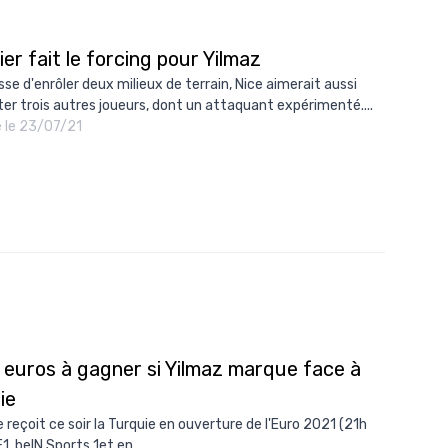
ier fait le forcing pour Yilmaz
sse d'enrôler deux milieux de terrain, Nice aimerait aussi
ter trois autres joueurs, dont un attaquant expérimenté....
é le 23/07/21
 euros à gagner si Yilmaz marque face à
lie
ie reçoit ce soir la Turquie en ouverture de l'Euro 2021 (21h
1, beIN Sports 1et en...