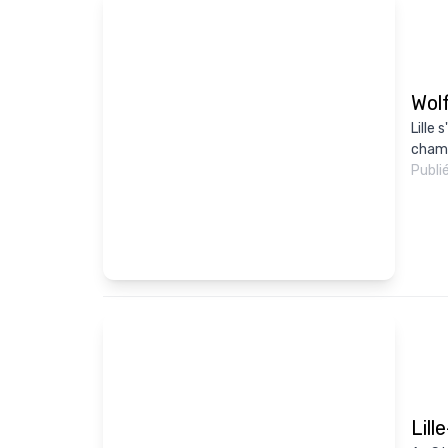
Wolf
Lille 
champ
Publi
Lill