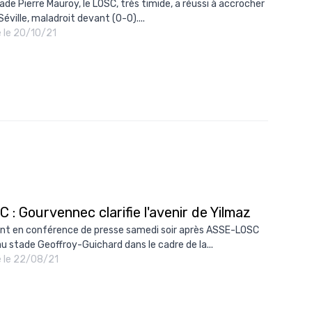
ade Pierre Mauroy, le LOSC, très timide, a réussi à accrocher
Séville, maladroit devant (0-0)....
é le 20/10/21
 : Gourvennec clarifie l'avenir de Yilmaz
nt en conférence de presse samedi soir après ASSE-LOSC
 au stade Geoffroy-Guichard dans le cadre de la...
é le 22/08/21