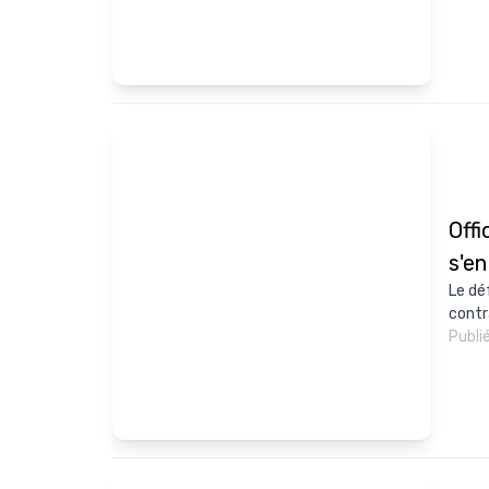
Offi
s'en
Le dé
contr
Publi