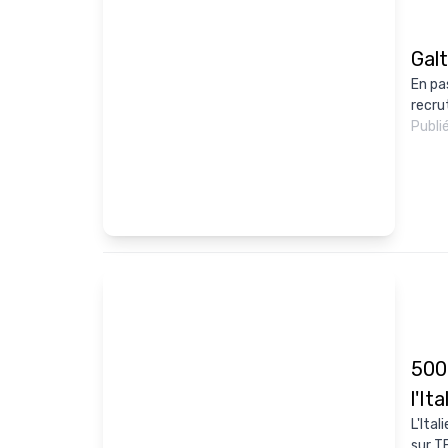
Galt
En pa
recru
Publi
500
l'Ita
L'Ital
sur TF