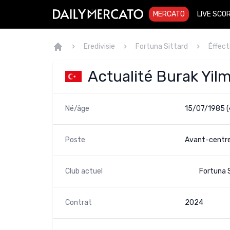
MERCATO
LIVE SCO
Eredivisie
Fortuna Sittard
Éffect
Actualité Burak Yil
Né/âge
15/07/1985 (
Poste
Avant-centre
Club actuel
Fortuna 
Contrat
2024