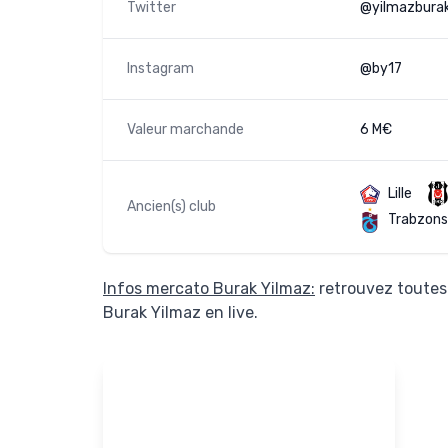
Twitter
@yilmazbura
Instagram
@by17
Valeur marchande
6 M€
Lille
Ancien(s) club
Trabzons
Infos mercato Burak Yilmaz:
retrouvez toutes 
Burak Yilmaz en live.