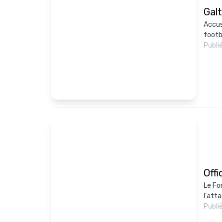
Gal
Accus
footba
Publi
Offi
Le For
l'att
Publi