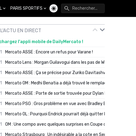
L
PARIS SPORTIFS
Changer de thème
L'ACTU EN DIRECT
chargez l'appli mobile de DailyMercato !
01
Mercato ASSE : Encore un refus pour Varane !
01
Mercato Lens : Morgan Guilavogui dans les pas de Will Still ?
01
Mercato ASSE : Ça se précise pour Zuriko Davitashvili
01
Mercato OM : Medhi Benatia a déjà trouvé le remplaçant de Robinio
01
Mercato ASSE : Porte de sortie trouvée pour Dylan Batubinsika
01
Mercato PSG : Gros problème en vue avec Bradley Barcola ?
01
Mercato OL : Pourquoi Endrick pourrait déjà quitter Lyon en janvier
01
OM : Une compo avec quelques surprises en Coupe de France
01
Mercato Strasbourg : Un indésirable a la cote en Serie A