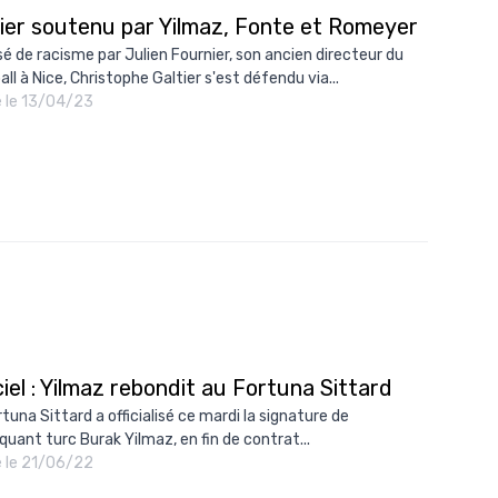
tier soutenu par Yilmaz, Fonte et Romeyer
10/
é de racisme par Julien Fournier, son ancien directeur du
09/
ll à Nice, Christophe Galtier s'est défendu via...
é le 13/04/23
09/
09/
09/
09/
09/
08/
ciel : Yilmaz rebondit au Fortuna Sittard
tuna Sittard a officialisé ce mardi la signature de
aquant turc Burak Yilmaz, en fin de contrat...
é le 21/06/22