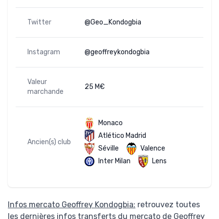
Twitter
@Geo_Kondogbia
Instagram
@geoffreykondogbia
Valeur
25 M€
marchande
Monaco
Atlético Madrid
Ancien(s) club
Séville
Valence
Inter Milan
Lens
Infos mercato Geoffrey Kondogbia:
retrouvez toutes
les dernières infos transferts du mercato de Geoffrey