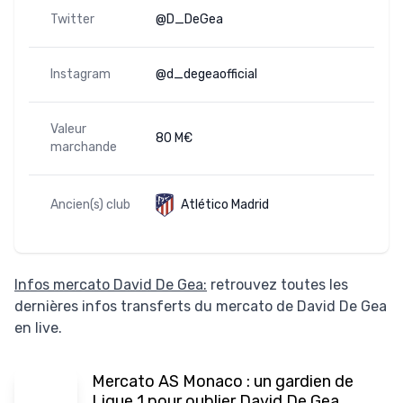
Twitter
@D_DeGea
Instagram
@d_degeaofficial
Valeur
80 M€
marchande
Ancien(s) club
Atlético Madrid
Infos mercato David De Gea:
retrouvez toutes les
dernières infos transferts du mercato de David De Gea
en live.
Mercato AS Monaco : un gardien de
Ligue 1 pour oublier David De Gea