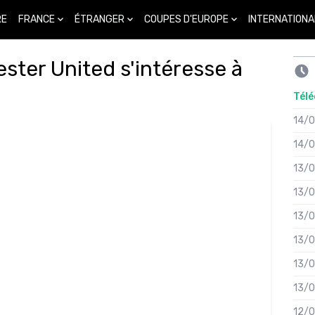
FRANCE
ÉTRANGER
COUPES D'EUROPE
INTERNATIONA
RE
ter United s'intéresse à
Télé
14/
14/
13/
13/
13/
13/
13/
13/
12/