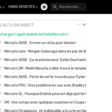
L
PARIS SPORTIFS
Changer de thème
L'ACTU EN DIRECT
chargez l'appli mobile de DailyMercato !
01
Mercato ASSE : Encore un refus pour Varane !
01
Mercato Lens : Morgan Guilavogui dans les pas de Will Still ?
01
Mercato ASSE : Ça se précise pour Zuriko Davitashvili
01
Mercato OM : Medhi Benatia a déjà trouvé le remplaçant de Robinio
01
Mercato ASSE : Porte de sortie trouvée pour Dylan Batubinsika
01
Mercato PSG : Gros problème en vue avec Bradley Barcola ?
01
Mercato OL : Pourquoi Endrick pourrait déjà quitter Lyon en janvier
01
OM : Une compo avec quelques surprises en Coupe de France
01
Mercato Strasbourg : Un indésirable a la cote en Serie A