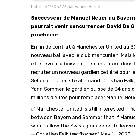
Publié le
11/05/23
par
Fabien Borne
Successeur de Manuel Neuer au Bayern
pourrait venir concurrencer David De 
prochaine.
En fin de contrat à Manchester United au 30
nouveau bail avec le club mancunien. Mais l
être revu à la baisse et il se murmure dans 
recruter un nouveau gardien cet été pour l
Selon le journaliste allemand Christian Falk
Yann Sommer, le gardien suisse de 34 ans qu
millions d'euros pour remplacer Manuel Neu
✅ Manchester United is still interested i
between Bayern and Sommer that if Manuel 
would allow the Swiss goalkeeper to leave
— Christian Falk (@cfbayern)
May 11, 2023