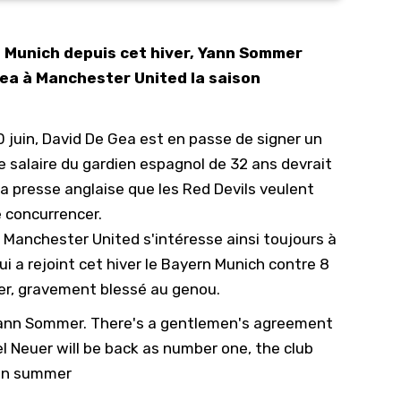
10/
 Munich depuis cet hiver, Yann Sommer
09/
Gea à Manchester United la saison
09/
09/
 juin, David De Gea est en passe de signer un
09/
e salaire du gardien espagnol de 32 ans devrait
09/
la presse anglaise que les Red Devils veulent
09/
e concurrencer.
08/
, Manchester United s'intéresse ainsi toujours à
i a rejoint cet hiver le Bayern Munich contre 8
er, gravement blessé au genou.
n Yann Sommer. There's a gentlemen's agreement
Neuer will be back as number one, the club
 in summer