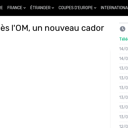
FRANCE
ÉTRANGER
COUPES D'EUROPE
INTERNATIONA
RE
ès l'OM, un nouveau cador
Télé
14/
14/
13/
13/
13/
13/
13/
13/
12/