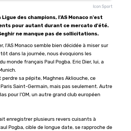
Icon Sport
10/
la Ligue des champions, l'AS Monaco n'est
09/
ents pour autant durant ce mercato d'été.
09/
eghir ne manque pas de sollicitations.
09/
er, l'AS Monaco semble bien décidée à miser sur
09/
s tôt dans la journée, nous évoquions
les
09/
 du monde français Paul Pogba
. Eric Dier, lui, a
09/
 Munich.
08/
t perdre sa pépite,
Maghnes Akliouche, ce
 Paris Saint-Germain
, mais pas seulement. Autre
Hélas pour l'OM, un autre grand club européen
it enregistrer plusieurs revers cuisants à
Paul Pogba, cible de longue date, se rapproche de