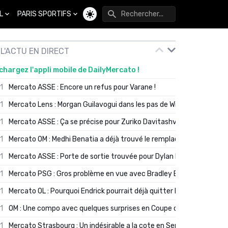
L
PARIS SPORTIFS
Changer de thème
L'ACTU EN DIRECT
chargez l'appli mobile de DailyMercato !
01
Mercato ASSE : Encore un refus pour Varane !
01
Mercato Lens : Morgan Guilavogui dans les pas de Will Still ?
01
Mercato ASSE : Ça se précise pour Zuriko Davitashvili
01
Mercato OM : Medhi Benatia a déjà trouvé le remplaçant de Robinio
01
Mercato ASSE : Porte de sortie trouvée pour Dylan Batubinsika
01
Mercato PSG : Gros problème en vue avec Bradley Barcola ?
01
Mercato OL : Pourquoi Endrick pourrait déjà quitter Lyon en janvier
01
OM : Une compo avec quelques surprises en Coupe de France
01
Mercato Strasbourg : Un indésirable a la cote en Serie A