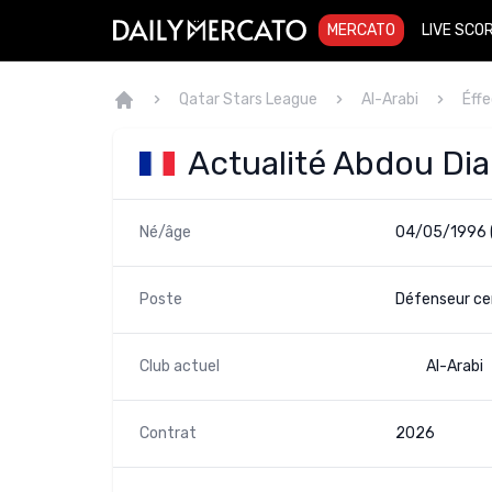
MERCATO
LIVE SCO
Qatar Stars League
Al-Arabi
Éffe
Actualité Abdou Dia
Né/âge
04/05/1996 
Poste
Défenseur cen
Club actuel
Al-Arabi
Contrat
2026