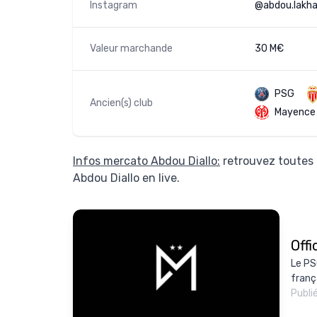
Instagram
@abdou.lakhad
Valeur marchande
30 M€
PSG
Ancien(s) club
Mayence
Infos mercato Abdou Diallo:
retrouvez toutes 
Abdou Diallo en live.
Offi
Le PS
franç
Publi