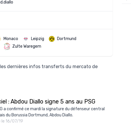
.diallo
12/
12/
12/
12/
Monaco
Leipzig
Dortmund
Zulte Waregem
12/
11/0
les dernières infos transferts du mercato de
11/0
11/0
11/0
10/
ciel : Abdou Diallo signe 5 ans au PSG
10/
G a confirmé ce mardi la signature du défenseur central
ais du Borussia Dortmund, Abdou Diallo.
10/
é le 16/07/19
10/