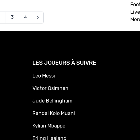
Foot
Live
2
3
4
Mer
LES JOUEURS À SUIVRE
Leo Messi
Victor Osimhen
Jude Bellingham
Randal Kolo Muani
Kylian Mbappé
Erling Haaland