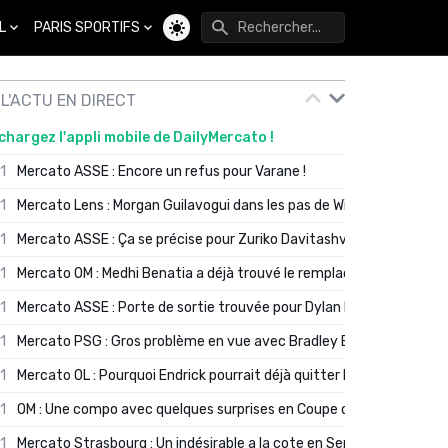
L
PARIS SPORTIFS
Changer de thème
L'ACTU EN DIRECT
chargez l'appli mobile de DailyMercato !
01
Mercato ASSE : Encore un refus pour Varane !
01
Mercato Lens : Morgan Guilavogui dans les pas de Will Still ?
01
Mercato ASSE : Ça se précise pour Zuriko Davitashvili
01
Mercato OM : Medhi Benatia a déjà trouvé le remplaçant de Robinio
01
Mercato ASSE : Porte de sortie trouvée pour Dylan Batubinsika
01
Mercato PSG : Gros problème en vue avec Bradley Barcola ?
01
Mercato OL : Pourquoi Endrick pourrait déjà quitter Lyon en janvier
01
OM : Une compo avec quelques surprises en Coupe de France
01
Mercato Strasbourg : Un indésirable a la cote en Serie A