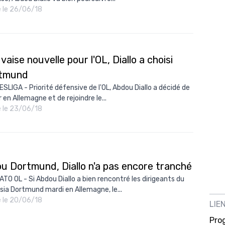
é le 26/06/18
aise nouvelle pour l'OL, Diallo a choisi
tmund
SLIGA - Priorité défensive de l'OL, Abdou Diallo a décidé de
 en Allemagne et de rejoindre le...
é le 23/06/18
ou Dortmund, Diallo n'a pas encore tranché
TO OL - Si Abdou Diallo a bien rencontré les dirigeants du
sia Dortmund mardi en Allemagne, le...
é le 20/06/18
LIE
Pro