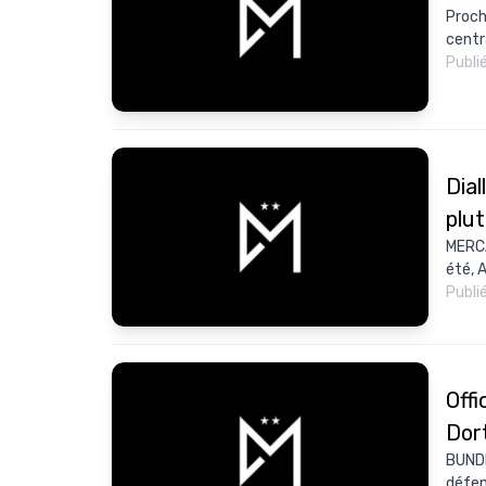
Proch
centr
Publi
Dial
plut
MERCA
été, A
Publi
Offi
Dor
BUNDE
défen