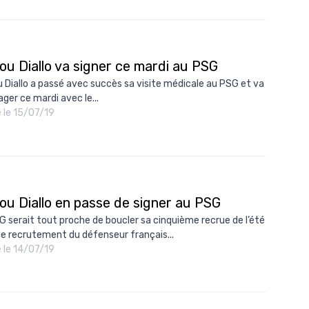
10/
09/
09/
ou Diallo va signer ce mardi au PSG
 Diallo a passé avec succès sa visite médicale au PSG et va
09/
ager ce mardi avec le...
09/
é le 15/07/19
09/
09/
08/
ou Diallo en passe de signer au PSG
G serait tout proche de boucler sa cinquième recrue de l’été
le recrutement du défenseur français...
é le 14/07/19