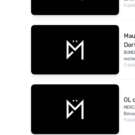
Publi
Mauv
Dor
BUNDE
rester
Publi
OL 
MERCA
Borus
Publi