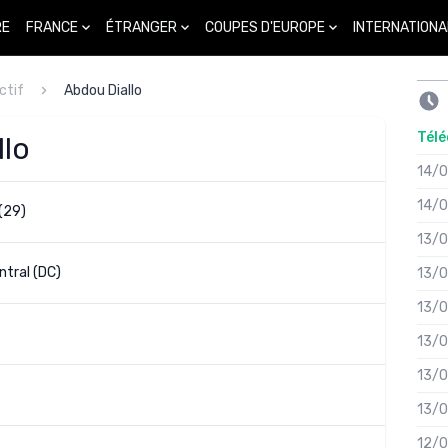
FRANCE
ÉTRANGER
COUPES D'EUROPE
INTERNATIONA
RE
ctif
Abdou Diallo
Télé
llo
14/
14/
(29)
13/
tral (DC)
13/
13/
13/
13/
13/
12/