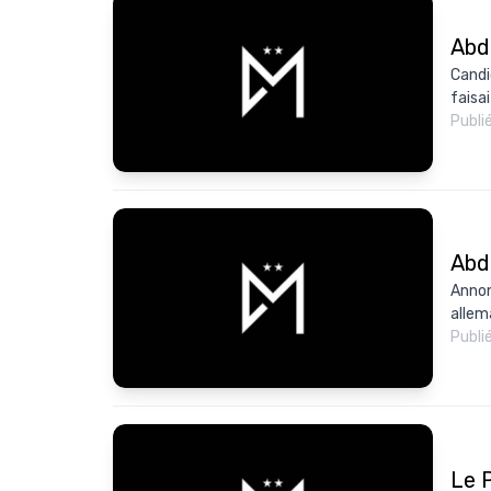
Abdo
Candi
faisai
Publi
Abdo
Annon
allema
Publi
Le P