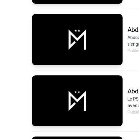
Abd
Abdou
s'eng
Publi
Abd
Le PS
avec 
Publi