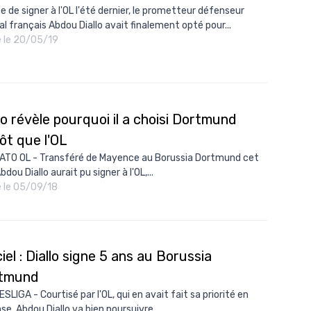
e de signer à l'OL l'été dernier, le prometteur défenseur
al français Abdou Diallo avait finalement opté pour...
é le 20/05/19
lo révèle pourquoi il a choisi Dortmund
ôt que l'OL
TO OL - Transféré de Mayence au Borussia Dortmund cet
bdou Diallo aurait pu signer à l'OL,...
é le 05/09/18
ciel : Diallo signe 5 ans au Borussia
tmund
SLIGA - Courtisé par l'OL, qui en avait fait sa priorité en
se, Abdou Diallo va bien poursuivre...