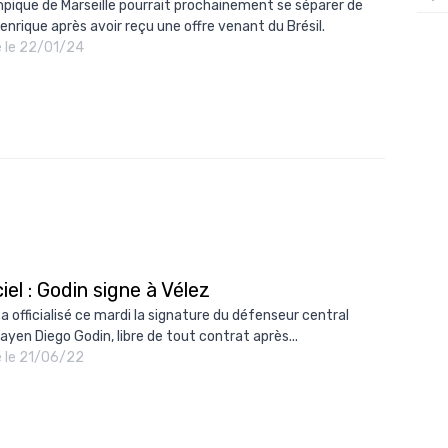
mpique de Marseille pourrait prochainement se séparer de
Henrique après avoir reçu une offre venant du Brésil.
12/
é le 22/01/24
12/
12/
12/
12/
11/0
11/0
11/0
ciel : Godin signe à Vélez
11/0
 a officialisé ce mardi la signature du défenseur central
10/
ayen Diego Godin, libre de tout contrat après...
é le 21/06/22
10/
10/
10/