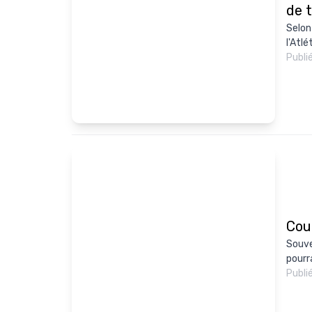
de 
Selon
l'Atlé
Publi
Cout
Souve
pourra
Publi