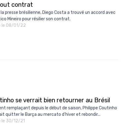
tout contrat
 la presse brésilienne, Diego Costa a trouvé un accord avec
tico Mineiro pour résilier son contrat.
é le 08/01/22
inho se verrait bien retourner au Brésil
nt remplaçant depuis le début de saison, Philippe Coutinho
it quitter le Barça au mercato d'hiver et rebondir...
é le 30/12/21