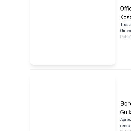
Offi
Kosc
Très 
Girond
Publi
Bor
Gui
Après
recrut