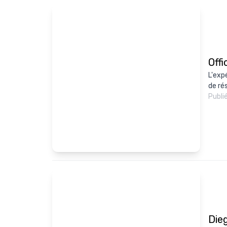
Offi
L'exp
de rés
Publi
Dieg