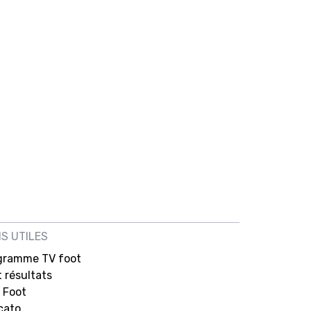
NS UTILES
gramme TV foot
 résultats
 Foot
cato