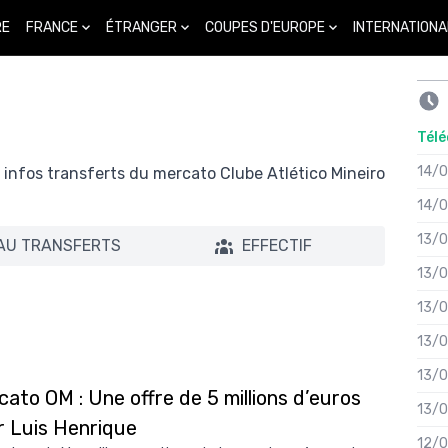
FRANCE
ÉTRANGER
COUPES D'EUROPE
INTERNATIONA
RE
Télé
14/
s infos transferts du mercato Clube Atlético Mineiro
14/
13/
AU TRANSFERTS
EFFECTIF
13/
13/
13/
13/
ato OM : Une offre de 5 millions d’euros
13/
r Luis Henrique
12/