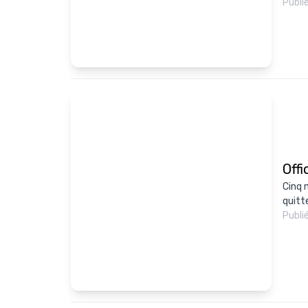
Publi
Offi
Cinq 
quitte
Publi