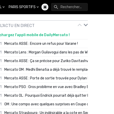
L
PARIS SPORTIFS
Changer de thème
L'ACTU EN DIRECT
chargez l'appli mobile de DailyMercato !
01
Mercato ASSE : Encore un refus pour Varane !
01
Mercato Lens : Morgan Guilavogui dans les pas de Will Still ?
01
Mercato ASSE : Ça se précise pour Zuriko Davitashvili
01
Mercato OM : Medhi Benatia a déjà trouvé le remplaçant de Robinio
01
Mercato ASSE : Porte de sortie trouvée pour Dylan Batubinsika
01
Mercato PSG : Gros problème en vue avec Bradley Barcola ?
01
Mercato OL : Pourquoi Endrick pourrait déjà quitter Lyon en janvier
01
OM : Une compo avec quelques surprises en Coupe de France
01
Mercato Strasbourg : Un indésirable a la cote en Serie A