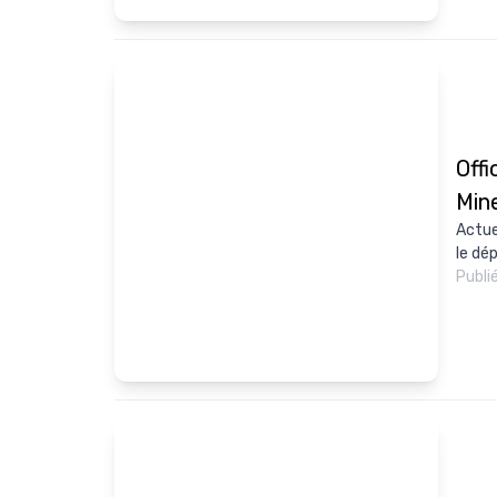
Offi
Min
Actue
le dé
Publi