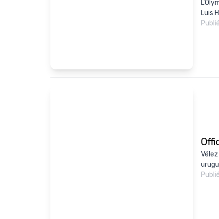
L’Oly
Luis 
Publi
Offi
Vélez
urugu
Publi