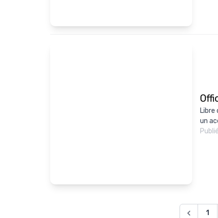
Offi
Libre
un acc
Publi
1