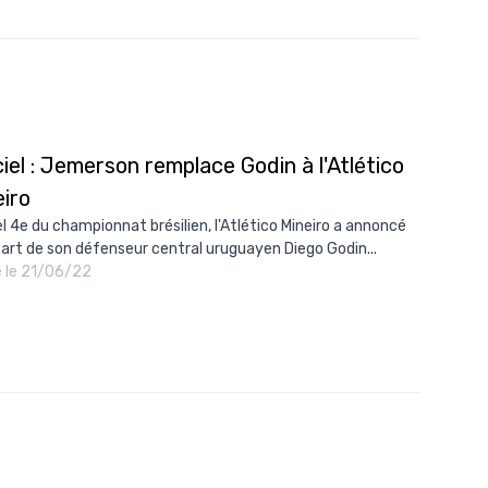
10/
09/
09/
09/
ciel : Jemerson remplace Godin à l'Atlético
09/
eiro
09/
l 4e du championnat brésilien, l'Atlético Mineiro a annoncé
09/
part de son défenseur central uruguayen Diego Godin...
é le 21/06/22
08/