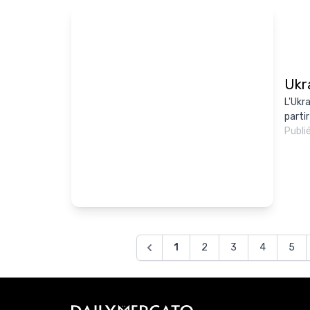
Ukra
L'Ukr
partir
Publi
1
2
3
4
5