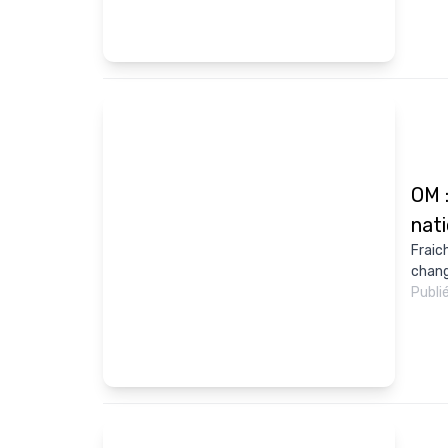
OM 
nati
Fraic
chang
Publi