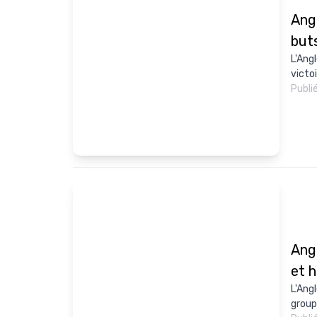
Angl
but
L'Angl
victoi
Publi
Angl
et 
L'Ang
groupe