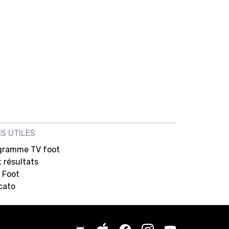
NS UTILES
gramme TV foot
 résultats
 Foot
cato