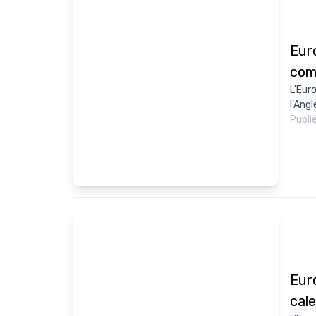
Eur
comp
L'Eur
l'Angl
Publi
Euro
cal