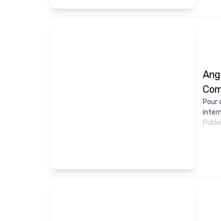
Angl
Com
Pour 
intern
Publi