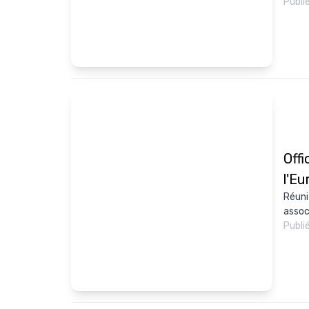
Publi
Offi
l'E
Réuni
assoc
Publi