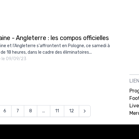
ine - Angleterre : les compos officielles
aine et l'Angleterre s'affrontent en Pologne, ce samedi à
 de 18 heures, dans le cadre des éliminatoires...
é le 09/09/23
LIE
Pro
Foot
Live
6
7
8
...
11
12
Mer