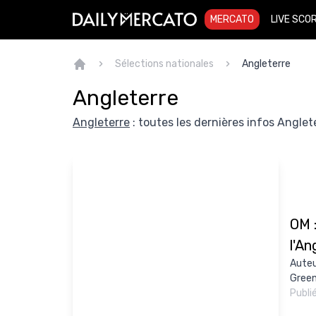
MERCATO
LIVE SCO
Sélections nationales
Angleterre
Angleterre
Angleterre
: toutes les dernières infos Anglete
OM 
l'An
Auteu
Green
Publi