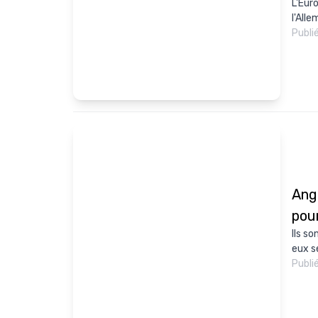
L'Eur
l'Alle
Publi
Angl
pou
Ils s
eux se
Publi