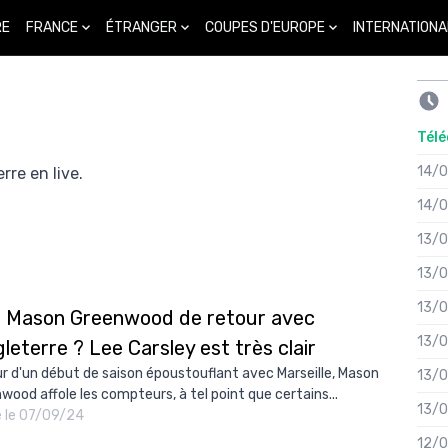
FRANCE
ÉTRANGER
COUPES D'EUROPE
INTERNATIONA
RE
Télé
14/
rre en live.
14/
13/
13/
13/
: Mason Greenwood de retour avec
13/
gleterre ? Lee Carsley est très clair
r d'un début de saison époustouflant avec Marseille, Mason
13/
wood affole les compteurs, à tel point que certains...
13/
é le 07/09/24
12/