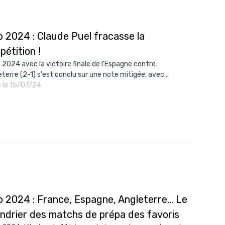
10/
09/
o 2024 : Claude Puel fracasse la
09/
étition !
09/
o 2024 avec la victoire finale de l'Espagne contre
eterre (2-1) s'est conclu sur une note mitigée, avec...
09/
é le 15/07/24
09/
09/
08/
 2024 : France, Espagne, Angleterre... Le
endrier des matchs de prépa des favoris