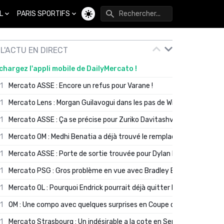
L
PARIS SPORTIFS
Changer de thème
L'ACTU EN DIRECT
chargez l'appli mobile de DailyMercato !
01
Mercato ASSE : Encore un refus pour Varane !
01
Mercato Lens : Morgan Guilavogui dans les pas de Will Still ?
01
Mercato ASSE : Ça se précise pour Zuriko Davitashvili
01
Mercato OM : Medhi Benatia a déjà trouvé le remplaçant de Robinio
01
Mercato ASSE : Porte de sortie trouvée pour Dylan Batubinsika
01
Mercato PSG : Gros problème en vue avec Bradley Barcola ?
01
Mercato OL : Pourquoi Endrick pourrait déjà quitter Lyon en janvier
01
OM : Une compo avec quelques surprises en Coupe de France
01
Mercato Strasbourg : Un indésirable a la cote en Serie A