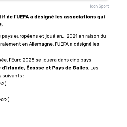
Icon Sport
10/
if de l'UEFA a désigné les associations qui
09/
2.
09/
 pays européens et joué en... 2021 en raison du
09/
gralement en Allemagne, l'UEFA a désigné les
09/
09/
ée, l'Euro 2028 se jouera dans cinq pays :
09/
 d’Irlande, Écosse et Pays de Galles
. Les
08/
 suivants :
52)
322)