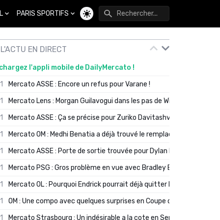
L
PARIS SPORTIFS
Changer de thème
L'ACTU EN DIRECT
chargez l'appli mobile de DailyMercato !
01
Mercato ASSE : Encore un refus pour Varane !
01
Mercato Lens : Morgan Guilavogui dans les pas de Will Still ?
01
Mercato ASSE : Ça se précise pour Zuriko Davitashvili
01
Mercato OM : Medhi Benatia a déjà trouvé le remplaçant de Robinio
01
Mercato ASSE : Porte de sortie trouvée pour Dylan Batubinsika
01
Mercato PSG : Gros problème en vue avec Bradley Barcola ?
01
Mercato OL : Pourquoi Endrick pourrait déjà quitter Lyon en janvier
01
OM : Une compo avec quelques surprises en Coupe de France
01
Mercato Strasbourg : Un indésirable a la cote en Serie A