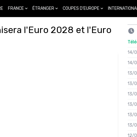
FRANCE
ÉTRANGER
COUPES D'EUROPE
INTERNATIONA
RE
anisera l'Euro 2028 et l'Euro
Télé
14/
14/
13/
13/
13/
13/
13/
13/
12/