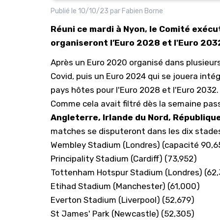
Publié le
10/10/23
par
Fabien Borne
Réuni ce mardi à Nyon, le Comité exécut
organiseront l’Euro 2028 et l'Euro 203
Après un Euro 2020 organisé dans plusieurs
Covid, puis un Euro 2024 qui se jouera inté
pays hôtes pour l'Euro 2028 et l'Euro 2032.
Comme cela avait filtré dès la semaine pass
Angleterre, Irlande du Nord, République
matches se disputeront dans les dix stades
Wembley Stadium (Londres) (capacité 90,6
Principality Stadium (Cardiff) (73,952)
Tottenham Hotspur Stadium (Londres) (62,
Etihad Stadium (Manchester) (61,000)
Everton Stadium (Liverpool) (52,679)
St James' Park (Newcastle) (52,305)