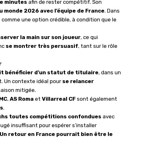
e minutes
afin de rester compétitif. Son
du monde 2026 avec l’équipe de France
. Dans
 comme une option crédible, à condition que le
server la main sur son joueur
, ce qui
onc
se montrer très persuasif
, tant sur le rôle
r
t bénéficier d’un statut de titulaire
, dans un
et. Un contexte idéal pour
se relancer
aison mitigée.
MC
,
AS Roma
et
Villarreal CF
sont également
es
.
chs toutes compétitions confondues
avec
 jugé insuffisant pour espérer s’installer
Un retour en France pourrait bien être le