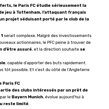
ferts, le Paris FC étudie sérieusement la
10/
e jeu à Tottenham, l’attaquant français
09/
un projet séduisant porté par le club de la
09/
09/
 1
serait complexe. Malgré des investissements
09/
nouveaux actionnaires, le PFC peine à trouver de
09/
in d’être assuré
, et la direction souhaite
se
09/
ble
, capable d’apporter des buts rapidement.
08/
s tôt possible. Et c’est du côté de l’Angleterre
e Paris FC
 partie des clubs intéressés par un prêt de
 par le
Bayern Munich
, évolue aujourd’hui à
u reste limité
.