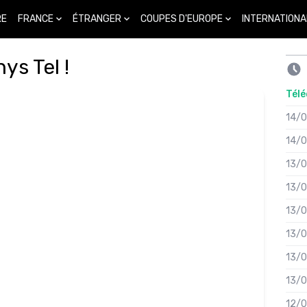
FRANCE
ÉTRANGER
COUPES D'EUROPE
INTERNATIONA
RE
ys Tel !
Télé
14/
14/
13/
13/
13/
13/
13/
13/
12/