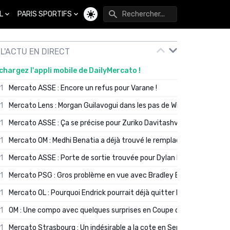
L
PARIS SPORTIFS
Changer de thème
L'ACTU EN DIRECT
chargez l'appli mobile de DailyMercato !
01
Mercato ASSE : Encore un refus pour Varane !
01
Mercato Lens : Morgan Guilavogui dans les pas de Will Still ?
01
Mercato ASSE : Ça se précise pour Zuriko Davitashvili
01
Mercato OM : Medhi Benatia a déjà trouvé le remplaçant de Robinio
01
Mercato ASSE : Porte de sortie trouvée pour Dylan Batubinsika
01
Mercato PSG : Gros problème en vue avec Bradley Barcola ?
01
Mercato OL : Pourquoi Endrick pourrait déjà quitter Lyon en janvier
01
OM : Une compo avec quelques surprises en Coupe de France
01
Mercato Strasbourg : Un indésirable a la cote en Serie A