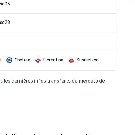
nso03
12/
12/
nso28
12/
12/
12/
11/0
e
Chelsea
Fiorentina
Sunderland
11/0
11/0
s les dernières infos transferts du mercato de
11/0
10/
10/
10/
10/