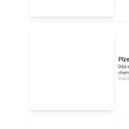
Plze
Déjà 
champ
Publi