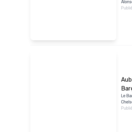
Alons
Publi
Aub
Bar
Le Ba
Chels
Publi