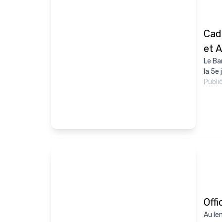
Cadi
et 
Le Ba
la 5e 
Publi
Offi
Au le