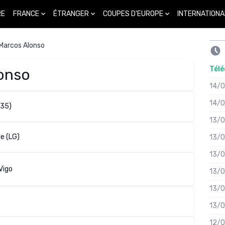
FRANCE
ÉTRANGER
COUPES D'EUROPE
INTERNATIONA
RE
Marcos Alonso
Télé
lonso
14/
14/
(35)
13/
e (LG)
13/
13/
Vigo
13/
13/
13/
12/