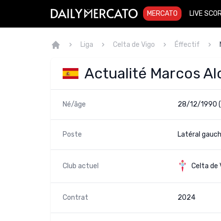
MERCATO
LIVE SCO
Liga
Celta de Vigo
Éffectif
Actualité Marcos A
Né/âge
28/12/1990 
Poste
Latéral gauch
Club actuel
Celta de 
Contrat
2024