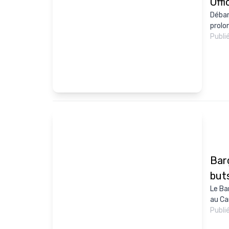
Offi
Débar
prolo
Publi
Barç
but
Le Ba
au Ca
Publi