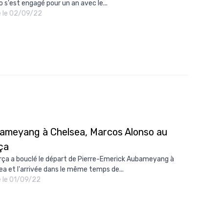
o s'est engagé pour un an avec le...
é le 02/09/22
ameyang à Chelsea, Marcos Alonso au
ça
rça a bouclé le départ de Pierre-Emerick Aubameyang à
ea et l'arrivée dans le même temps de...
é le 01/09/22