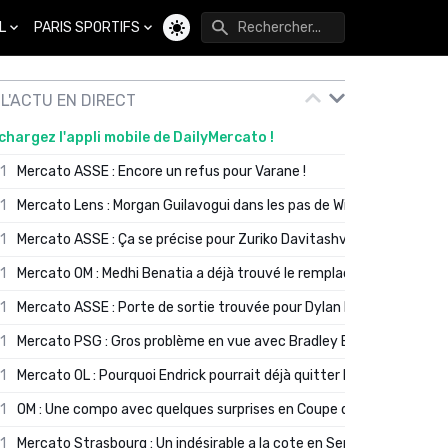
L
PARIS SPORTIFS
Changer de thème
L'ACTU EN DIRECT
chargez l'appli mobile de DailyMercato !
01
Mercato ASSE : Encore un refus pour Varane !
01
Mercato Lens : Morgan Guilavogui dans les pas de Will Still ?
01
Mercato ASSE : Ça se précise pour Zuriko Davitashvili
01
Mercato OM : Medhi Benatia a déjà trouvé le remplaçant de Robinio
01
Mercato ASSE : Porte de sortie trouvée pour Dylan Batubinsika
01
Mercato PSG : Gros problème en vue avec Bradley Barcola ?
01
Mercato OL : Pourquoi Endrick pourrait déjà quitter Lyon en janvier
01
OM : Une compo avec quelques surprises en Coupe de France
01
Mercato Strasbourg : Un indésirable a la cote en Serie A