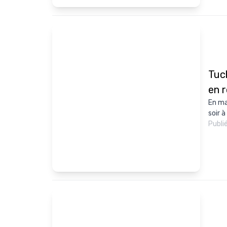
Tuc
en r
En ma
soir à
Publi