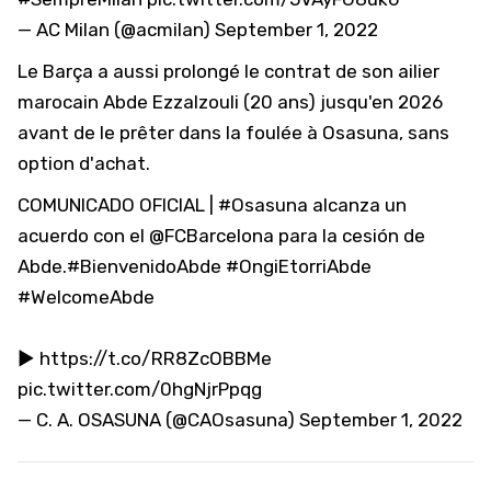
— AC Milan (@acmilan)
September 1, 2022
Le Barça a aussi prolongé le contrat de son ailier
marocain Abde Ezzalzouli (20 ans) jusqu'en 2026
avant de le prêter dans la foulée à Osasuna, sans
option d'achat.
COMUNICADO OFICIAL |
#Osasuna
alcanza un
acuerdo con el
@FCBarcelona
para la cesión de
Abde.
#BienvenidoAbde
#OngiEtorriAbde
#WelcomeAbde
▶️
https://t.co/RR8ZcOBBMe
pic.twitter.com/0hgNjrPpqg
— C. A. OSASUNA (@CAOsasuna)
September 1, 2022