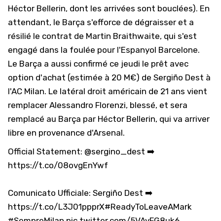
Héctor Bellerin, dont les arrivées sont bouclées). En
attendant, le Barça s'efforce de dégraisser et a
résilié le contrat de
Martin Braithwaite
, qui s'est
engagé dans la foulée pour l'Espanyol Barcelone.
Le Barça a aussi confirmé ce jeudi le prêt avec
option d'achat (estimée à 20 M€) de Sergiño Dest à
l'AC Milan. Le latéral droit américain de 21 ans vient
remplacer Alessandro Florenzi, blessé, et sera
remplacé au Barça par Héctor Bellerin, qui va arriver
libre en provenance d'Arsenal.
Official Statement:
@sergino_dest
➡️
https://t.co/08ovgEnYwf
Comunicato Ufficiale: Sergiño Dest ➡️
https://t.co/L3J01ppprX
#ReadyToLeaveAMark
#SempreMilan
pic.twitter.com/5VAyFG8uk6