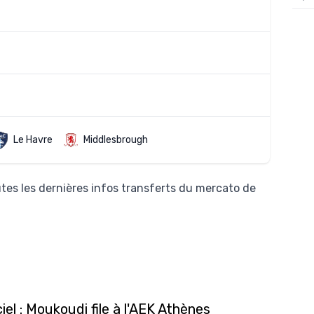
12/
12/
12/
12/
12/
11/0
Le Havre
Middlesbrough
11/0
11/0
tes les dernières infos transferts du mercato de
11/0
10/
10/
10/
10/
ciel : Moukoudi file à l'AEK Athènes