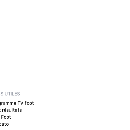
NS UTILES
gramme TV foot
 résultats
 Foot
cato