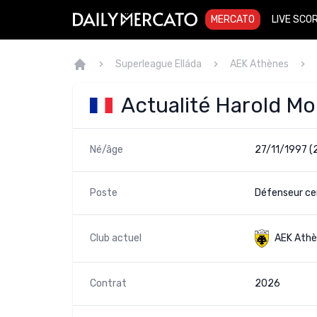
MERCATO
LIVE SCO
Superleague Elláda
AEK Athènes
Actualité Harold M
Né/âge
27/11/1997 (
Poste
Défenseur cen
Club actuel
AEK Ath
Contrat
2026