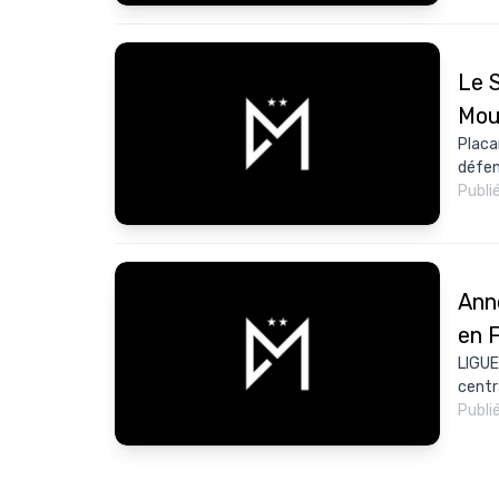
Le 
Mou
Placa
défen
Publi
Ann
en 
LIGUE
centr
Publi