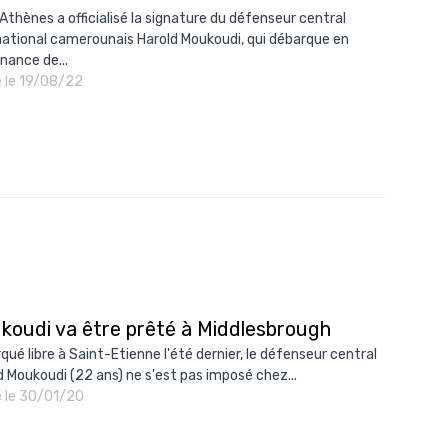
 Athènes a officialisé la signature du défenseur central
10/
national camerounais Harold Moukoudi, qui débarque en
09/
nance de...
é le 19/08/22
09/
09/
09/
09/
09/
08/
koudi va être prêté à Middlesbrough
qué libre à Saint-Etienne l'été dernier, le défenseur central
d Moukoudi (22 ans) ne s'est pas imposé chez...
é le 30/01/20