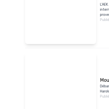
L'AEK
inter
prove
Publi
Mou
Débar
Harol
Publi