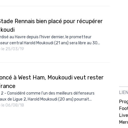
Stade Rennais bien placé pour récupérer
koudi
rdisé au Havre depuis l'hiver dernier, le prometteur
seur central Harold Moukoudi (21 ans) sera libre au 30...
é le 25/03/19
oncé à West Ham, Moukoudi veut rester
France
LIE
 2 - Considéré comme l'un des meilleurs défenseurs
aux de Ligue 2, Harold Moukoudi (20 ans) pourrait...
Pro
é le 06/08/18
Foot
Live
Mer