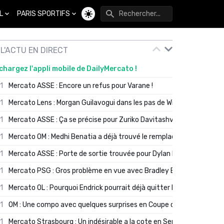
L
PARIS SPORTIFS
Changer de thème
L'ACTU EN DIRECT
chargez l'appli mobile de DailyMercato !
01
Mercato ASSE : Encore un refus pour Varane !
01
Mercato Lens : Morgan Guilavogui dans les pas de Will Still ?
01
Mercato ASSE : Ça se précise pour Zuriko Davitashvili
01
Mercato OM : Medhi Benatia a déjà trouvé le remplaçant de Robinio
01
Mercato ASSE : Porte de sortie trouvée pour Dylan Batubinsika
01
Mercato PSG : Gros problème en vue avec Bradley Barcola ?
01
Mercato OL : Pourquoi Endrick pourrait déjà quitter Lyon en janvier
01
OM : Une compo avec quelques surprises en Coupe de France
01
Mercato Strasbourg : Un indésirable a la cote en Serie A