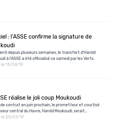
ciel : l’ASSE confirme la signature de
koudi
enti depuis plusieurs semaines, le transfert d’Harold
di à l’ASSE a été officialisé ce samedi par les Verts.
é le 13/04/19
SE réalise le joli coup Moukoudi
n de contrat en juin prochain, le prometteur et courtisé
seur central du Havre, Harold Moukoudi, serait...
é le 29/03/19