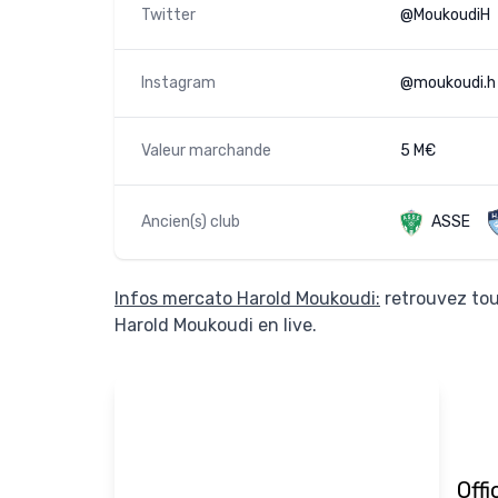
Twitter
@MoukoudiH
Instagram
@moukoudi.h
Valeur marchande
5 M€
Ancien(s) club
ASSE
Infos mercato Harold Moukoudi:
retrouvez tou
Harold Moukoudi en live.
Offi