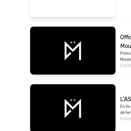
Offi
Mou
Press
Moulou
Publi
L'AS
En fi
défen
Publi