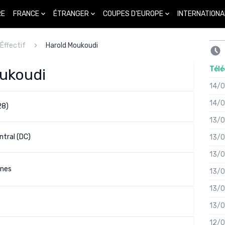
FRANCE
ÉTRANGER
COUPES D'EUROPE
INTERNATIONA
RE
Éffectif
Harold Moukoudi
Télé
oukoudi
14/
14/
28)
13/
tral (DC)
13/
13/
ènes
13/
13/
13/
12/