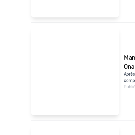
Man
Ona
Après
compr
Publi