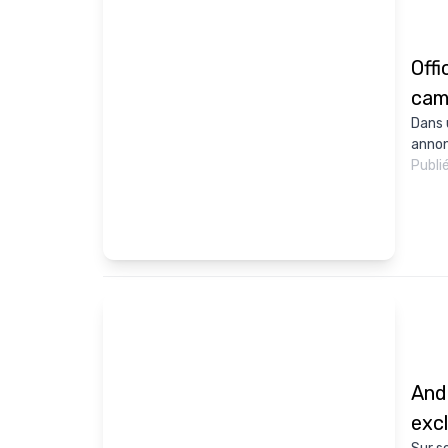
Offi
cam
Dans 
annon
Publi
And
exc