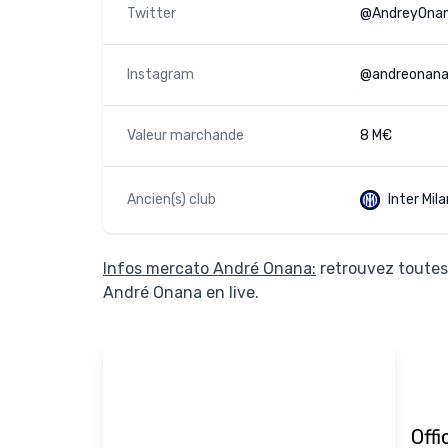
Twitter
@AndreyOna
Instagram
@andreonana
Valeur marchande
8 M€
Ancien(s) club
Inter Mila
Infos mercato André Onana:
retrouvez toutes 
André Onana en live.
Off