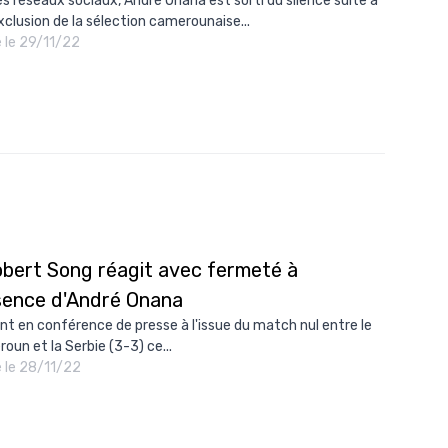
es réseaux sociaux, André Onana est sorti du silence suite à
xclusion de la sélection camerounaise...
é le 29/11/22
obert Song réagit avec fermeté à
bsence d'André Onana
nt en conférence de presse à l'issue du match nul entre le
oun et la Serbie (3-3) ce...
é le 28/11/22