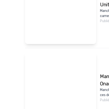
Uni
Manch
camer
Publi
Man
Ona
Manch
ces d
Publi