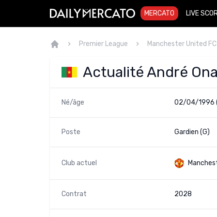
MERCATO
LIVE SCO
Premier League
Manchester United FC
Actualité André On
Né/âge
02/04/1996 
Poste
Gardien (G)
Club actuel
Manchest
Contrat
2028