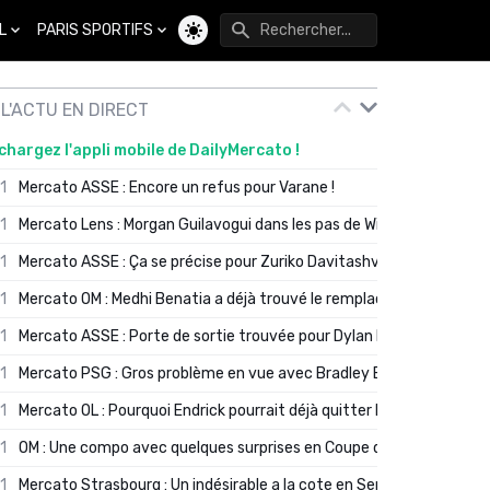
L
PARIS SPORTIFS
Changer de thème
L'ACTU EN DIRECT
chargez l'appli mobile de DailyMercato !
01
Mercato ASSE : Encore un refus pour Varane !
01
Mercato Lens : Morgan Guilavogui dans les pas de Will Still ?
01
Mercato ASSE : Ça se précise pour Zuriko Davitashvili
01
Mercato OM : Medhi Benatia a déjà trouvé le remplaçant de Robinio
01
Mercato ASSE : Porte de sortie trouvée pour Dylan Batubinsika
01
Mercato PSG : Gros problème en vue avec Bradley Barcola ?
01
Mercato OL : Pourquoi Endrick pourrait déjà quitter Lyon en janvier
01
OM : Une compo avec quelques surprises en Coupe de France
01
Mercato Strasbourg : Un indésirable a la cote en Serie A