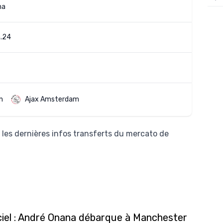
na
12/
12/
.24
12/
12/
12/
11/0
n
Ajax Amsterdam
11/0
11/0
les dernières infos transferts du mercato de
11/0
10/
10/
10/
iciel : André Onana débarque à Manchester
10/