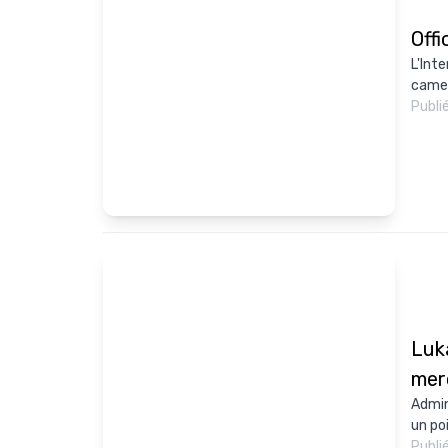
Offi
L'Inte
camer
Publi
Luka
merc
Admin
un poi
Publi