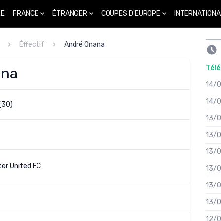
FRANCE
ÉTRANGER
COUPES D'EUROPE
INTERNATIONA
RE
Éffectif
André Onana
Télé
ana
14/
14/
(30)
13/
13/
13/
er United FC
13/
13/
13/
12/