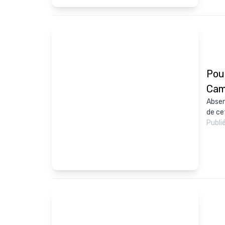
Pou
Cam
Absen
de ce
Publi