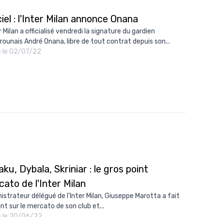
ciel : l'Inter Milan annonce Onana
r Milan a officialisé vendredi la signature du gardien
ounais André Onana, libre de tout contrat depuis son...
é le 02/07/22
ku, Dybala, Skriniar : le gros point
ato de l'Inter Milan
istrateur délégué de l'Inter Milan, Giuseppe Marotta a fait
nt sur le mercato de son club et...
é le 20/06/22