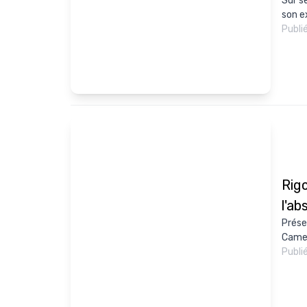
Sur s
son e
Publi
Rig
l'a
Prése
Camer
Publi