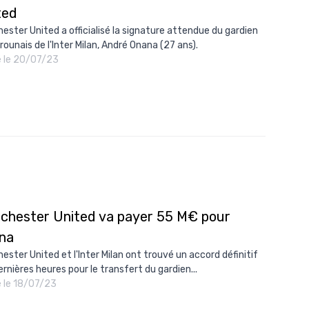
ted
10/
ester United a officialisé la signature attendue du gardien
09/
ounais de l'Inter Milan, André Onana (27 ans).
é le 20/07/23
09/
09/
09/
09/
09/
08/
chester United va payer 55 M€ pour
na
ester United et l'Inter Milan ont trouvé un accord définitif
ernières heures pour le transfert du gardien...
é le 18/07/23