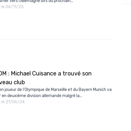
rner vers l'Allemagne lors du prochain...
é le 06/11/25
12/
12/
12/
12/
12/
11/0
11/0
OM : Michael Cuisance a trouvé son
11/0
veau club
11/0
ien joueur de l’Olympique de Marseille et du Bayern Munich va
r en deuxième division allemande malgré la...
10/
é le 21/06/24
10/
10/
10/