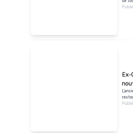
se tou
Publi
Ex-
nou
L’anc
reste
Publi