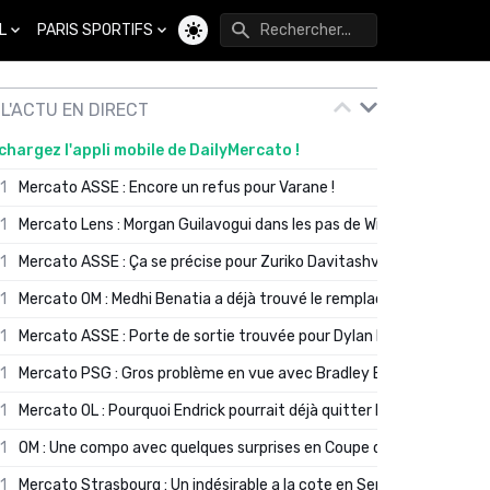
L
PARIS SPORTIFS
Changer de thème
L'ACTU EN DIRECT
chargez l'appli mobile de DailyMercato !
01
Mercato ASSE : Encore un refus pour Varane !
01
Mercato Lens : Morgan Guilavogui dans les pas de Will Still ?
01
Mercato ASSE : Ça se précise pour Zuriko Davitashvili
01
Mercato OM : Medhi Benatia a déjà trouvé le remplaçant de Robinio
01
Mercato ASSE : Porte de sortie trouvée pour Dylan Batubinsika
01
Mercato PSG : Gros problème en vue avec Bradley Barcola ?
01
Mercato OL : Pourquoi Endrick pourrait déjà quitter Lyon en janvier
01
OM : Une compo avec quelques surprises en Coupe de France
01
Mercato Strasbourg : Un indésirable a la cote en Serie A