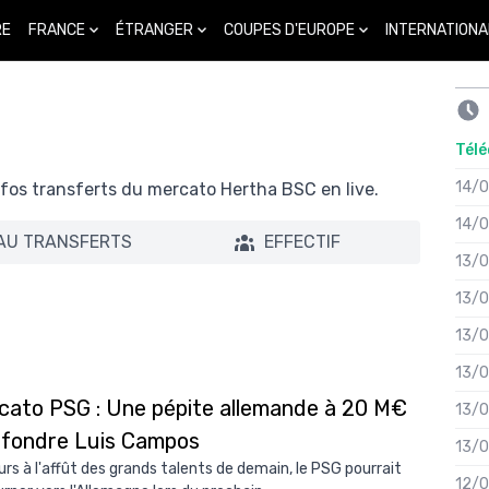
FRANCE
ÉTRANGER
COUPES D'EUROPE
INTERNATIONA
RE
Télé
14/
infos transferts du mercato Hertha BSC en live.
14/
AU TRANSFERTS
EFFECTIF
13/
13/
13/
13/
cato PSG : Une pépite allemande à 20 M€
13/
t fondre Luis Campos
13/
urs à l'affût des grands talents de demain, le PSG pourrait
12/