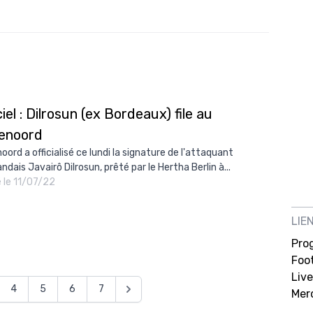
ciel : Dilrosun (ex Bordeaux) file au
enoord
oord a officialisé ce lundi la signature de l'attaquant
ndais Javairô Dilrosun, prêté par le Hertha Berlin à...
é le 11/07/22
LIE
Pro
Foot
Live
4
5
6
7
Mer