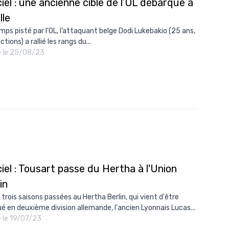
ciel : une ancienne cible de l’OL débarque à
lle
mps pisté par l’OL, l’attaquant belge Dodi Lukebakio (25 ans,
ctions) a rallié les rangs du...
é le 25/08/23
ciel : Tousart passe du Hertha à l'Union
in
 trois saisons passées au Hertha Berlin, qui vient d'être
ué en deuxième division allemande, l'ancien Lyonnais Lucas...
é le 19/07/23