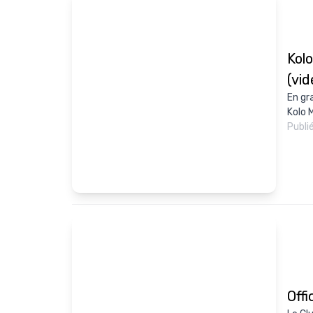
Kolo
(vid
En gr
Kolo M
Publi
Offi