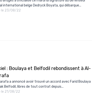
ub Bruges a officialisé ce mardi la signature du défenseur
al international belge Dedryck Boyata, qui débarque...
é le 23/08/22
ciel : Boulaya et Belfodil rebondissent à Al-
rafa
arafa a annoncé avoir trouvé un accord avec Farid Boulaya
ak Belfodil, libres de tout contrat depuis...
é le 21/08/22