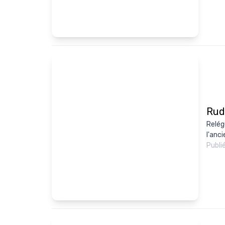
Rudi
Relég
l'anc
Publi