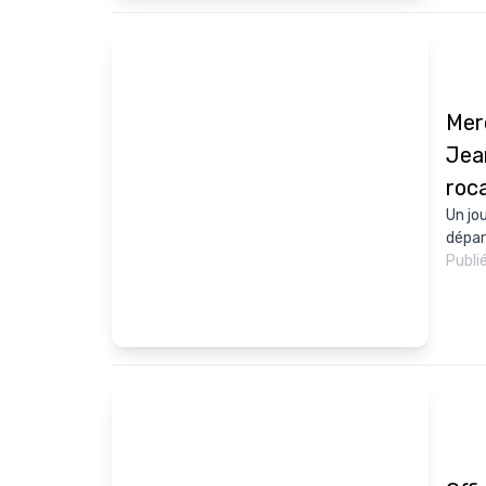
Mer
Jea
roc
Un jo
dépar
Publi