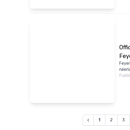
Offi
Fey
Feyen
néerla
Publi
1
2
3