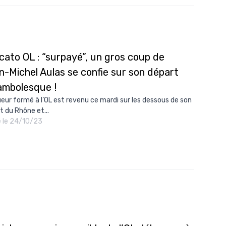
10/
09/
09/
cato OL : “surpayé”, un gros coup de
09/
n-Michel Aulas se confie sur son départ
09/
ambolesque !
09/
ueur formé à l’OL est revenu ce mardi sur les dessous de son
t du Rhône et...
09/
é le 24/10/23
08/