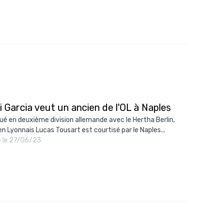
 Garcia veut un ancien de l'OL à Naples
ué en deuxième division allemande avec le Hertha Berlin,
ien Lyonnais Lucas Tousart est courtisé par le Naples...
é le 27/06/23