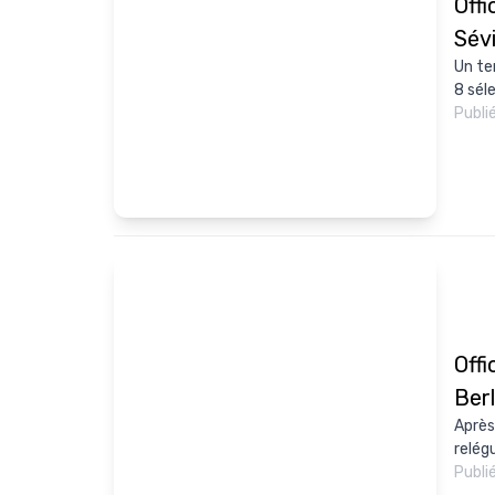
Offi
Sévi
Un te
8 séle
Publi
Offi
Berl
Après
relég
Publi