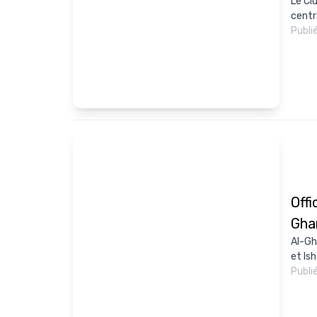
Le Cl
centr
Publi
Offi
Gha
Al-Gh
et Ish
Publi