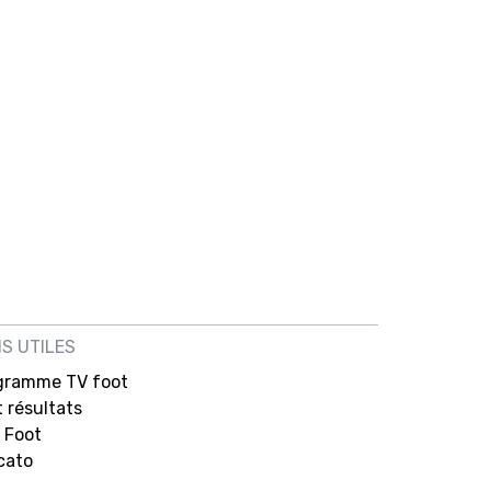
NS UTILES
gramme TV foot
 résultats
 Foot
cato