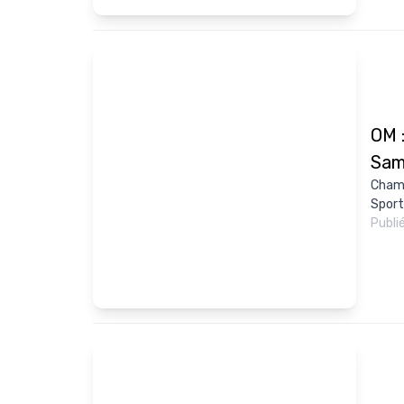
OM :
Sam
Champ
Sport,
Publi