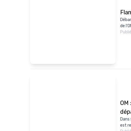
Flam
Débar
de l'
Publi
OM :
dép
Dans 
est r