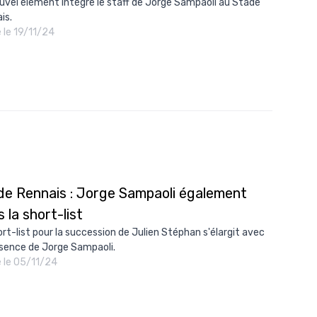
uvel élément intègre le staff de Jorge Sampaoli au Stade
10/
is.
é le 19/11/24
09/
09/
09/
09/
09/
09/
08/
de Rennais : Jorge Sampaoli également
 la short-list
ort-list pour la succession de Julien Stéphan s'élargit avec
ésence de Jorge Sampaoli.
é le 05/11/24