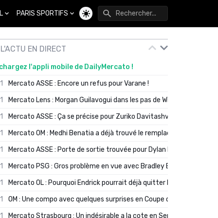
L
PARIS SPORTIFS
Changer de thème
L'ACTU EN DIRECT
chargez l'appli mobile de DailyMercato !
01
Mercato ASSE : Encore un refus pour Varane !
01
Mercato Lens : Morgan Guilavogui dans les pas de Will Still ?
01
Mercato ASSE : Ça se précise pour Zuriko Davitashvili
01
Mercato OM : Medhi Benatia a déjà trouvé le remplaçant de Robinio
01
Mercato ASSE : Porte de sortie trouvée pour Dylan Batubinsika
01
Mercato PSG : Gros problème en vue avec Bradley Barcola ?
01
Mercato OL : Pourquoi Endrick pourrait déjà quitter Lyon en janvier
01
OM : Une compo avec quelques surprises en Coupe de France
01
Mercato Strasbourg : Un indésirable a la cote en Serie A