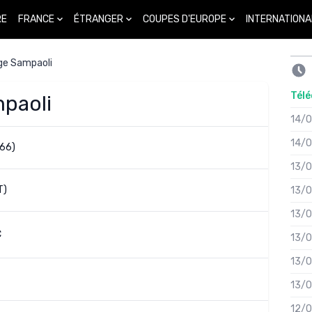
FRANCE
ÉTRANGER
COUPES D'EUROPE
INTERNATIONA
RE
ge Sampaoli
Télé
mpaoli
14/
14/
66)
13/
T)
13/
13/
C
13/
13/
13/
12/