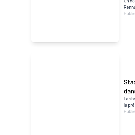
Un no
Renna
Publi
Sta
dans
La sh
la pr
Publi