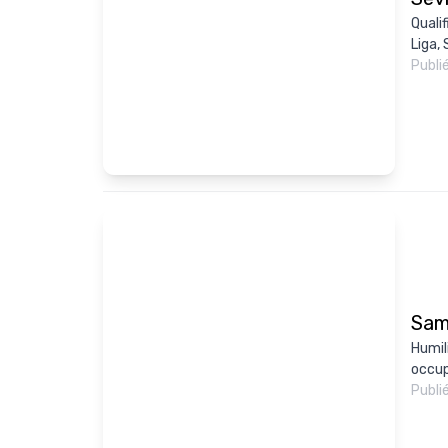
Qualif
Liga, 
Publi
Samp
Humili
occup
Publi