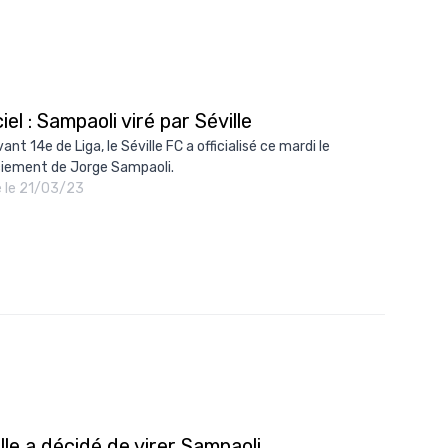
ciel : Sampaoli viré par Séville
nt 14e de Liga, le Séville FC a officialisé ce mardi le
ciement de Jorge Sampaoli.
é le 21/03/23
lle a décidé de virer Sampaoli