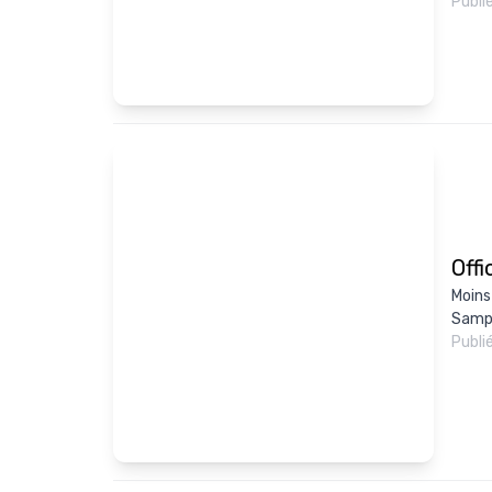
Publi
Offi
Moins
Sampa
Publi