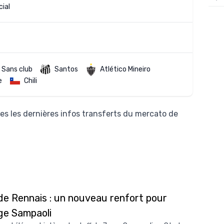
ial
12/
12/
12/
12/
Sans club
Santos
Atlético Mineiro
e
Chili
12/
11/0
es les dernières infos transferts du mercato de
11/0
11/0
11/0
10/
10/
de Rennais : un nouveau renfort pour
10/
ge Sampaoli
10/