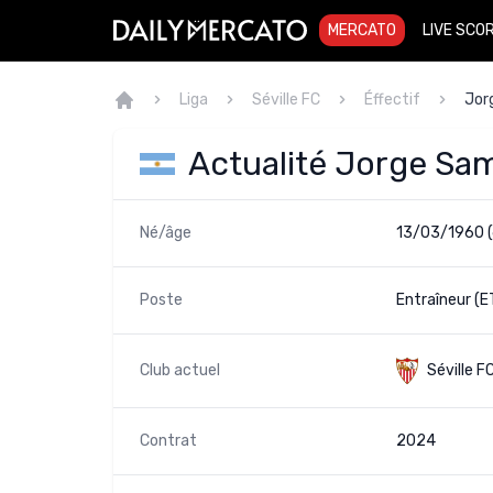
MERCATO
LIVE SCO
Liga
Séville FC
Éffectif
Jor
Actualité Jorge Sa
Né/âge
13/03/1960 (
Poste
Entraîneur (E
Club actuel
Séville F
Contrat
2024