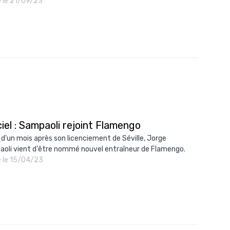
é le 21/09/23
ciel : Sampaoli rejoint Flamengo
 d'un mois après son licenciement de Séville, Jorge
oli vient d'être nommé nouvel entraîneur de Flamengo.
é le 15/04/23