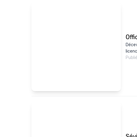
Offi
Déceva
licen
Publi
Sévi