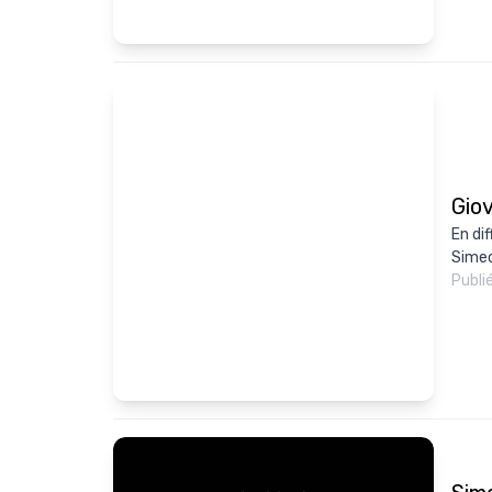
Giov
En dif
Simeo
Publi