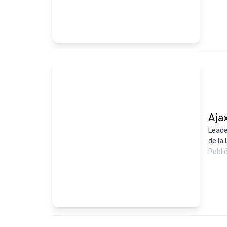
Ajax
Leade
de la
Publi