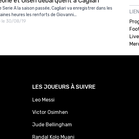
eone et Olsen débarquent à Cagliari
 Serie A la saison passée, Cagliari va enregistrer dans les
LIE
aines heures les renforts de Giovanni...
é le 30/08/19
Pro
Foot
Live
Mer
LES JOUEURS À SUIVRE
Leo Messi
Victor Osimhen
Jude Bellingham
Randal Kolo Muani