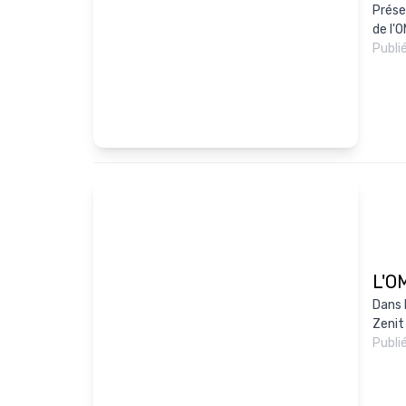
Prése
de l'O
Publi
L'OM
Dans 
Zenit
Publi