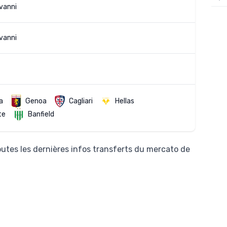
vanni
12/
12/
vanni
12/
12/
12/
11/0
a
Genoa
Cagliari
Hellas
te
Banfield
11/0
11/0
utes les dernières infos transferts du mercato de
11/0
10/
10/
10/
10/