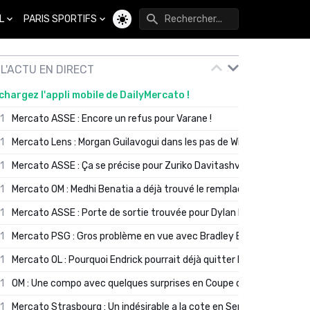
L
PARIS SPORTIFS
Changer de thème
L'ACTU EN DIRECT
chargez l'appli mobile de DailyMercato !
01
Mercato ASSE : Encore un refus pour Varane !
01
Mercato Lens : Morgan Guilavogui dans les pas de Will Still ?
01
Mercato ASSE : Ça se précise pour Zuriko Davitashvili
01
Mercato OM : Medhi Benatia a déjà trouvé le remplaçant de Robinio
01
Mercato ASSE : Porte de sortie trouvée pour Dylan Batubinsika
01
Mercato PSG : Gros problème en vue avec Bradley Barcola ?
01
Mercato OL : Pourquoi Endrick pourrait déjà quitter Lyon en janvier
01
OM : Une compo avec quelques surprises en Coupe de France
01
Mercato Strasbourg : Un indésirable a la cote en Serie A