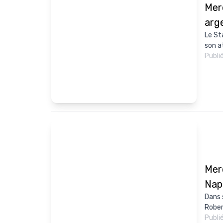
Merc
arg
Le St
son a
Publi
Mer
Nap
Dans 
Robert
Publi