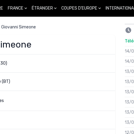
FRANCE
ÉTRANGER
COUPES D'EUROPE
INTERNATIONA
RE
Giovanni Simeone
Télé
 Simeone
14/
14/
(30)
13/
 (BT)
13/
13/
es
13/
13/
13/
12/