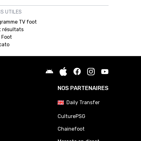
NS UTILES
gramme TV foot
 résultats
 Foot
cato
NOS PARTENAIRES
Daily Transfer
CulturePSG
Chainefoot