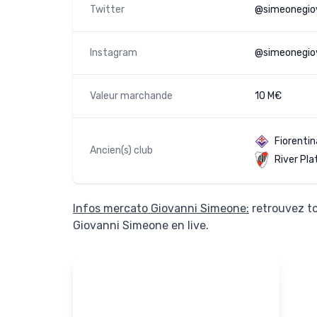
Twitter
@simeonegio
Instagram
@simeonegio
Valeur marchande
10 M€
Fiorentin
Ancien(s) club
River Pla
Infos mercato Giovanni Simeone:
retrouvez to
Giovanni Simeone en live.