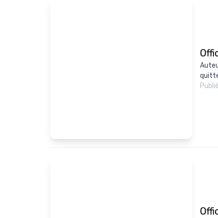
Offi
Auteu
quitt
Publi
Offi