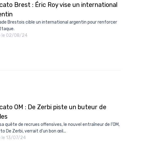
ato Brest : Éric Roy vise un international
10/
entin
09/
ade Brestois cible un international argentin pour renforcer
ttaque.
09/
é le 02/08/24
09/
09/
09/
09/
08/
cato OM : De Zerbi piste un buteur de
les
sa quête de recrues offensives, le nouvel entraîneur de l’OM,
o De Zerbi, verrait d’un bon œil...
é le 13/07/24