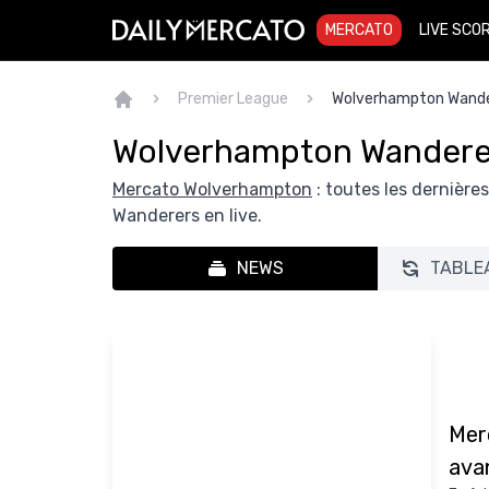
MERCATO
LIVE SCO
Premier League
Wolverhampton Wande
Wolverhampton Wandere
Mercato Wolverhampton
: toutes les dernièr
Wanderers en live.
NEWS
TABLE
Merc
ava