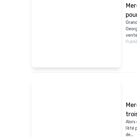
Merc
pou
Grand
Georg
ventes
Publi
Mer
tro
Alors
l’été
de...