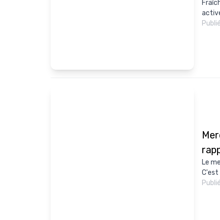
Fraîc
activ
Publi
Mer
rap
Le me
C'est
Publi