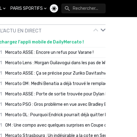
L
PARIS SPORTIFS
Changer de thème
L'ACTU EN DIRECT
chargez l'appli mobile de DailyMercato !
01
Mercato ASSE : Encore un refus pour Varane !
01
Mercato Lens : Morgan Guilavogui dans les pas de Will Still ?
01
Mercato ASSE : Ça se précise pour Zuriko Davitashvili
01
Mercato OM : Medhi Benatia a déjà trouvé le remplaçant de Robinio
01
Mercato ASSE : Porte de sortie trouvée pour Dylan Batubinsika
01
Mercato PSG : Gros problème en vue avec Bradley Barcola ?
01
Mercato OL : Pourquoi Endrick pourrait déjà quitter Lyon en janvier
01
OM : Une compo avec quelques surprises en Coupe de France
01
Mercato Strasbourg : Un indésirable a la cote en Serie A