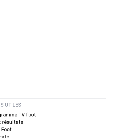
NS UTILES
gramme TV foot
 résultats
 Foot
cato