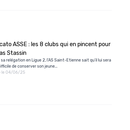
10/
09/
09/
09/
ato ASSE : les 8 clubs qui en pincent pour
09/
as Stassin
09/
sa relégation en Ligue 2, l'AS Saint-Etienne sait qu'il lui sera
09/
ifficile de conserver son jeune...
é le 04/06/25
08/