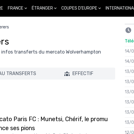
FRANCE
ÉTRANGER
COUPES D'EUROPE
INTERNATIONA
RE
rers
rs
Télé
14/
es infos transferts du mercato Wolverhampton
14/
13/
AU TRANSFERTS
EFFECTIF
13/
13/
13/
13/
ato Paris FC : Munetsi, Chérif, le promu
13/
nce ses pions
12/