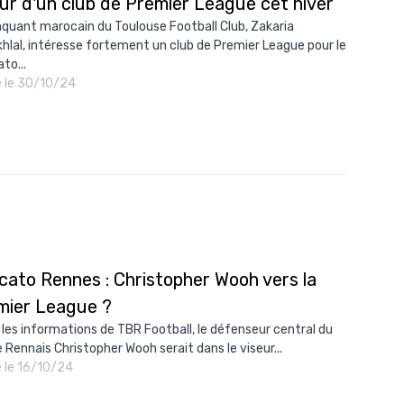
ur d'un club de Premier League cet hiver
aquant marocain du Toulouse Football Club, Zakaria
hlal, intéresse fortement un club de Premier League pour le
to...
é le 30/10/24
cato Rennes : Christopher Wooh vers la
mier League ?
 les informations de TBR Football, le défenseur central du
 Rennais Christopher Wooh serait dans le viseur...
é le 16/10/24