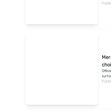
Publi
Mer
choi
Offic
surtou
Publi