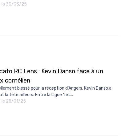
é le 30/03/25
cato RC Lens : Kevin Danso face à un
x cornélien
iellement blessé pour la réception d'Angers, Kevin Danso a
t la tête ailleurs. Entre la Ligue 1 et...
é le 28/01/25