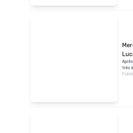
Merc
Luc
Après 
très d
Publi