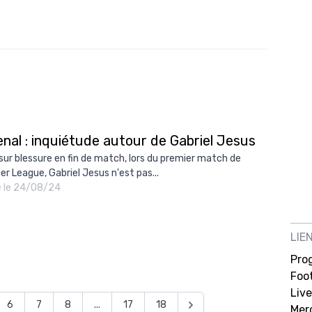
nal : inquiétude autour de Gabriel Jesus
 sur blessure en fin de match, lors du premier match de
er League, Gabriel Jesus n'est pas...
é le 24/08/24
LIE
Pro
Foot
Live
6
7
8
...
17
18
Mer