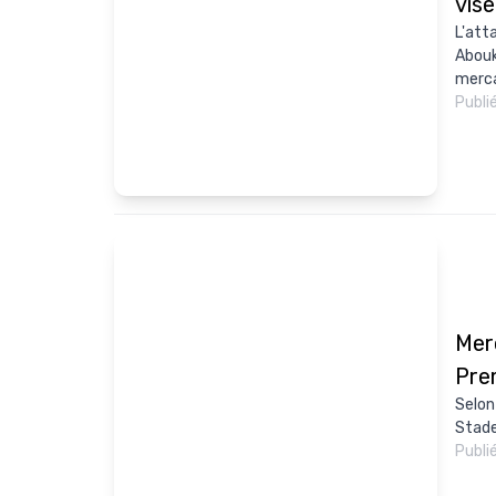
vise
L'att
Abouk
merca
Publi
Mer
Pre
Selon
Stade
Publi