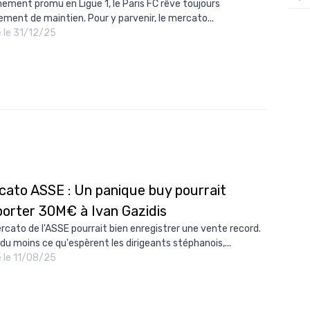
hement promu en Ligue 1, le Paris FC rêve toujours
ement de maintien. Pour y parvenir, le mercato...
12/
é le 31/12/25
12/
12/
12/
12/
11/0
11/0
11/0
cato ASSE : Un panique buy pourrait
porter 30M€ à Ivan Gazidis
11/0
rcato de l'ASSE pourrait bien enregistrer une vente record.
10/
 du moins ce qu'espèrent les dirigeants stéphanois,...
10/
é le 11/08/25
10/
10/