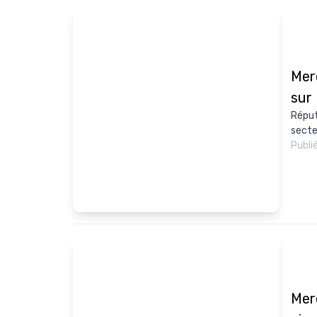
Mer
sur
Réput
secte
Publi
Merc