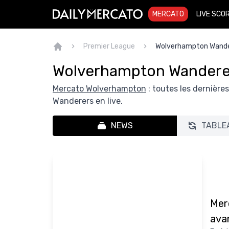
MERCATO
LIVE SCO
Premier League
Wolverhampton Wande
Wolverhampton Wandere
Mercato Wolverhampton
: toutes les dernièr
Wanderers en live.
NEWS
TABLE
Merc
ava