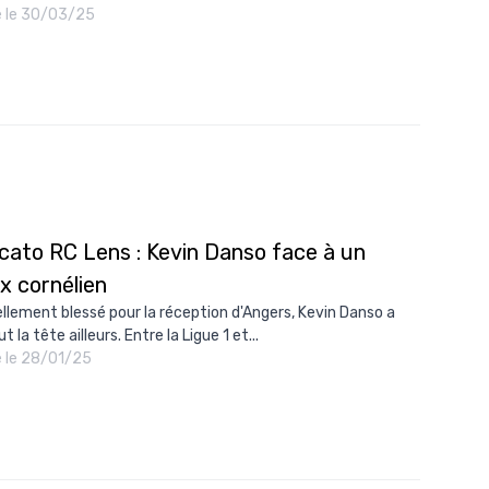
é le 30/03/25
cato RC Lens : Kevin Danso face à un
x cornélien
iellement blessé pour la réception d'Angers, Kevin Danso a
t la tête ailleurs. Entre la Ligue 1 et...
é le 28/01/25