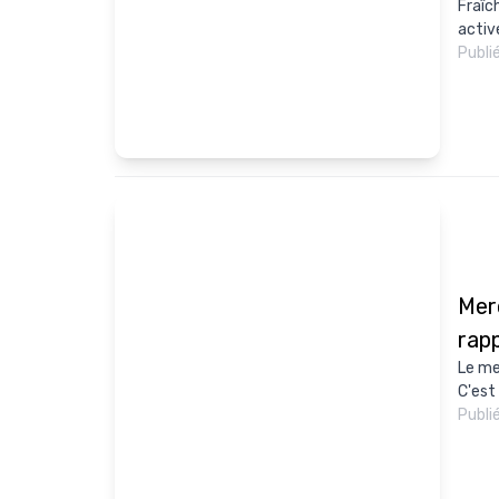
Fraîc
activ
Publi
Mer
rap
Le me
C'est
Publi