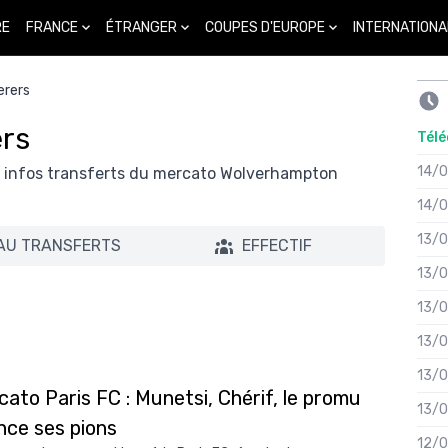
FRANCE
ÉTRANGER
COUPES D'EUROPE
INTERNATIONA
RE
rers
rs
Télé
14/
es infos transferts du mercato Wolverhampton
14/
13/
AU TRANSFERTS
EFFECTIF
13/
13/
13/
13/
ato Paris FC : Munetsi, Chérif, le promu
13/
nce ses pions
12/