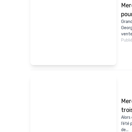
Merc
pou
Grand
Georg
ventes
Publi
Mer
tro
Alors
l’été
de...