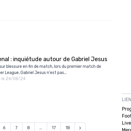
nal : inquiétude autour de Gabriel Jesus
 sur blessure en fin de match, lors du premier match de
er League, Gabriel Jesus n'est pas...
é le 24/08/24
LIE
Pro
Foot
Live
6
7
8
...
17
18
Mer