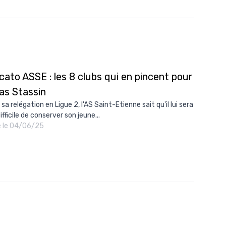
10/
09/
09/
09/
ato ASSE : les 8 clubs qui en pincent pour
09/
as Stassin
09/
sa relégation en Ligue 2, l'AS Saint-Etienne sait qu'il lui sera
09/
ifficile de conserver son jeune...
é le 04/06/25
08/