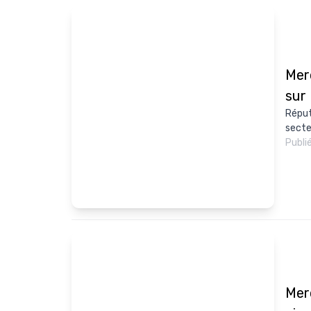
Mer
sur
Réput
secte
Publi
Merc