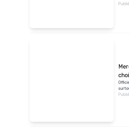
Publi
Mer
choi
Offic
surtou
Publi