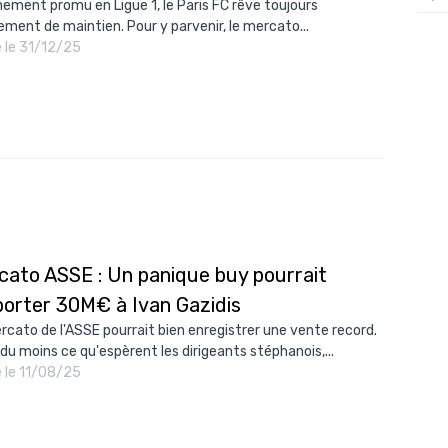
hement promu en Ligue 1, le Paris FC rêve toujours
ement de maintien. Pour y parvenir, le mercato...
12/
é le 31/12/25
12/
12/
12/
12/
11/0
11/0
11/0
cato ASSE : Un panique buy pourrait
porter 30M€ à Ivan Gazidis
11/0
rcato de l'ASSE pourrait bien enregistrer une vente record.
10/
 du moins ce qu'espèrent les dirigeants stéphanois,...
10/
é le 11/08/25
10/
10/