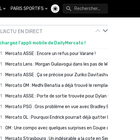
L
PARIS SPORTIFS
Changer de thème
L'ACTU EN DIRECT
chargez l'appli mobile de DailyMercato !
01
Mercato ASSE : Encore un refus pour Varane !
01
Mercato Lens : Morgan Guilavogui dans les pas de Will Still ?
01
Mercato ASSE : Ça se précise pour Zuriko Davitashvili
01
Mercato OM : Medhi Benatia a déjà trouvé le remplaçant de Robinio
01
Mercato ASSE : Porte de sortie trouvée pour Dylan Batubinsika
01
Mercato PSG : Gros problème en vue avec Bradley Barcola ?
01
Mercato OL : Pourquoi Endrick pourrait déjà quitter Lyon en janvier
01
OM : Une compo avec quelques surprises en Coupe de France
01
Mercato Strasbourg : Un indésirable a la cote en Serie A