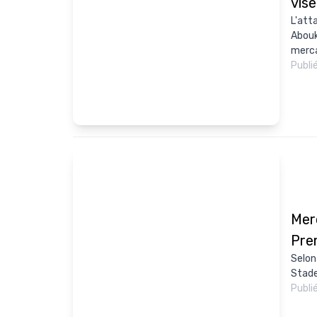
vise
L'att
Abouk
merca
Publi
Mer
Pre
Selon
Stade
Publi