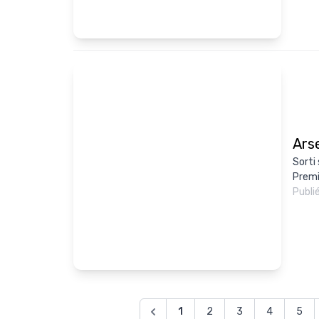
Arse
Sorti
Premi
Publi
1
2
3
4
5