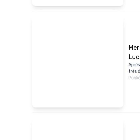
Merc
Luc
Après 
très d
Publi