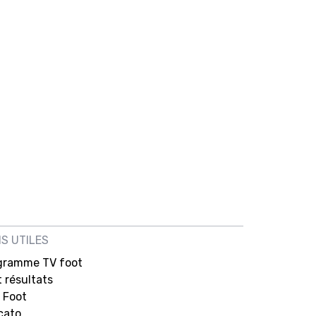
NS UTILES
gramme TV foot
 résultats
 Foot
cato