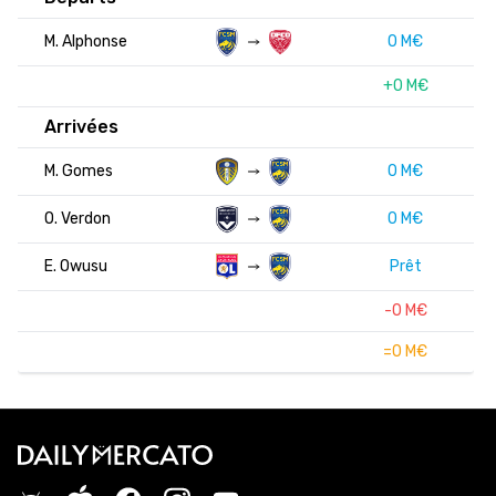
M. Alphonse
0 M€
+0 M€
Arrivées
M. Gomes
0 M€
O. Verdon
0 M€
E. Owusu
Prêt
-0 M€
=0 M€