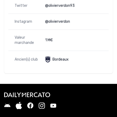
Twitter
@olivierverdon93
Instagram
@olivierverdon
Valeur
1 M€
marchande
Ancien(s) club
Bordeaux