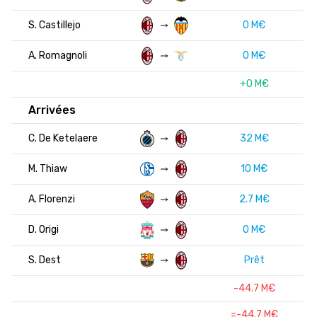
S. Castillejo
0 M€
A. Romagnoli
0 M€
+0 M€
Arrivées
C. De Ketelaere
32 M€
M. Thiaw
10 M€
A. Florenzi
2.7 M€
D. Origi
0 M€
S. Dest
Prêt
-44.7 M€
=-44.7 M€