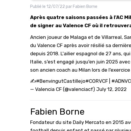
Publié le
12/07/22
par
Fabien Borne
Après quatre saisons passées à l'AC Mila
de signer au Valence CF où il retrouve
Ancien joueur de Malaga et de Villarreal, S
du Valence CF après avoir résilié sa dernière
depuis 2018. L'ailier espagnol de 27 ans, q
Italie, s'est engagé jusqu'en juin 2025 avec
son ancien coach au Milan lors de l'exercic
✍️
#BenvingutCastillejo
#CORVCF
|
#ADNVC
— Valencia CF (@valenciacf)
July 12, 2022
Fabien Borne
Fondateur du site Daily Mercato en 2015 a
football depuis enfant et passé par plusie