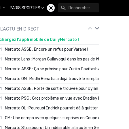
L
PARIS SPORTIFS
Changer de thème
L'ACTU EN DIRECT
chargez l'appli mobile de DailyMercato !
01
Mercato ASSE : Encore un refus pour Varane !
01
Mercato Lens : Morgan Guilavogui dans les pas de Will Still ?
01
Mercato ASSE : Ça se précise pour Zuriko Davitashvili
01
Mercato OM : Medhi Benatia a déjà trouvé le remplaçant de Robinio
01
Mercato ASSE : Porte de sortie trouvée pour Dylan Batubinsika
01
Mercato PSG : Gros problème en vue avec Bradley Barcola ?
01
Mercato OL : Pourquoi Endrick pourrait déjà quitter Lyon en janvier
01
OM : Une compo avec quelques surprises en Coupe de France
01
Mercato Strasbourg : Un indésirable a la cote en Serie A