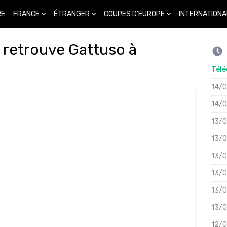
FRANCE
ÉTRANGER
COUPES D'EUROPE
INTERNATIONA
RE
o retrouve Gattuso à
Télé
14/
14/
13/
13/
13/
13/
13/
13/
12/