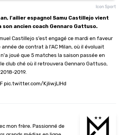
Icon Sport
10/
n, l'ailier espagnol Samu Castillejo vient
09/
ra son ancien coach Gennaro Gattuso.
09/
amuel Castillejo s'est engagé ce mardi en faveur
09/
 année de contrat à l'AC Milan, où il évoluait
09/
ui n'a joué que 5 matches la saison passée en
09/
 le club ché où il retrouvera Gennaro Gattuso,
09/
e 2018-2019.
08/
F
pic.twitter.com/KjliwjLlHd
vec mon frère. Passionné de
urs grands médias en ligne