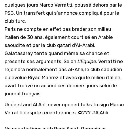
quelques jours Marco Verratti, poussé dehors par le
PSG. Un transfert qui s'annonce compliqué pour le
club turc.
Paris ne compte en effet pas brader son milieu
italien de 30 ans, également courtisé en Arabie
saoudite et par le
club qatari d'Al-Arabi
.
Galatasaray tente quand même sa chance et
présente ses arguments. Selon
L'Equipe
, Verratti ne
rejoindra normalement pas Al-Ahli, le club saoudien
où évolue Riyad Mahrez et avec qui
le milieu italien
avait trouvé un accord ces derniers jours selon le
journal français
.
Understand Al Ahli never opened talks to sign Marco
Verratti despite recent reports. ⛔️???
#AlAhli
No negotiations with Paris Saint-Germain or