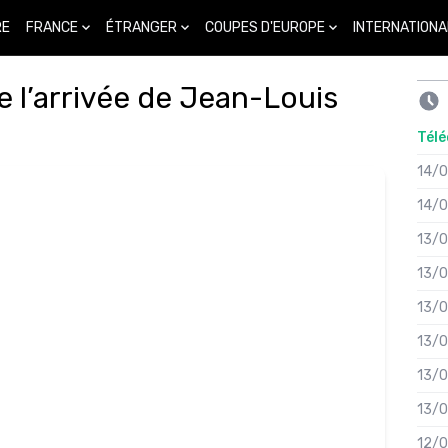
FRANCE
ÉTRANGER
COUPES D'EUROPE
INTERNATIONA
RE
de l’arrivée de Jean-Louis
Télé
14/
14/
13/
13/
13/
13/
13/
13/
12/