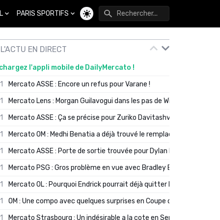
L
PARIS SPORTIFS
Changer de thème
L'ACTU EN DIRECT
chargez l'appli mobile de DailyMercato !
01
Mercato ASSE : Encore un refus pour Varane !
01
Mercato Lens : Morgan Guilavogui dans les pas de Will Still ?
01
Mercato ASSE : Ça se précise pour Zuriko Davitashvili
01
Mercato OM : Medhi Benatia a déjà trouvé le remplaçant de Robinio
01
Mercato ASSE : Porte de sortie trouvée pour Dylan Batubinsika
01
Mercato PSG : Gros problème en vue avec Bradley Barcola ?
01
Mercato OL : Pourquoi Endrick pourrait déjà quitter Lyon en janvier
01
OM : Une compo avec quelques surprises en Coupe de France
01
Mercato Strasbourg : Un indésirable a la cote en Serie A