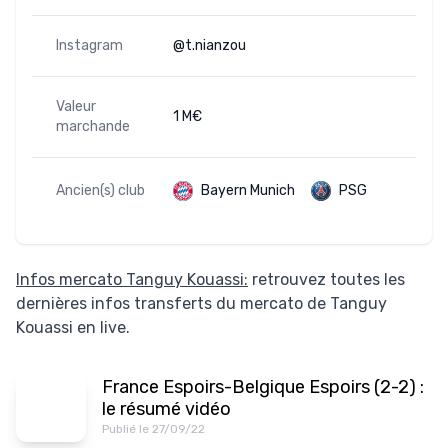
Instagram
@t.nianzou
Valeur
1 M€
marchande
Ancien(s) club
Bayern Munich
PSG
Infos mercato Tanguy Kouassi:
retrouvez toutes les
dernières infos transferts du mercato de Tanguy
Kouassi en live.
France Espoirs-Belgique Espoirs (2-2) :
le résumé vidéo
Publié le 27/09/22