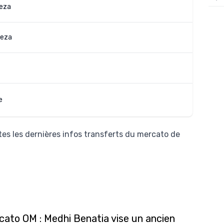
eza
12/
12/
eza
12/
12/
12/
11/0
e
11/0
11/0
es les dernières infos transferts du mercato de
11/0
10/
10/
10/
cato OM : Medhi Benatia vise un ancien
10/