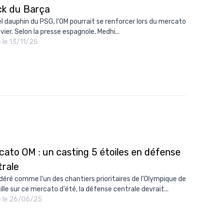
ck du Barça
10/
l dauphin du PSG, l'OM pourrait se renforcer lors du mercato
09/
vier. Selon la presse espagnole, Medhi...
é le 13/11/25
09/
09/
09/
09/
09/
08/
cato OM : un casting 5 étoiles en défense
trale
déré comme l'un des chantiers prioritaires de l'Olympique de
ille sur ce mercato d'été, la défense centrale devrait...
é le 26/06/25