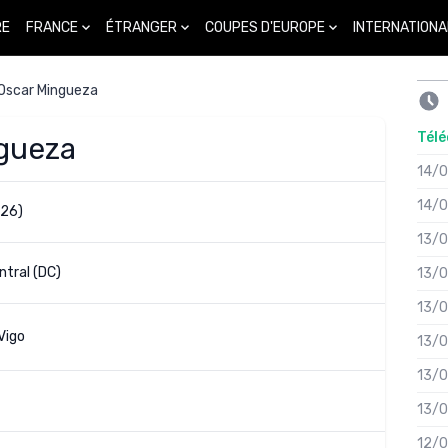
FRANCE
ÉTRANGER
COUPES D'EUROPE
INTERNATIONA
RE
Oscar Mingueza
Télé
ngueza
14/
14/
(26)
13/
tral (DC)
13/
13/
Vigo
13/
13/
13/
12/