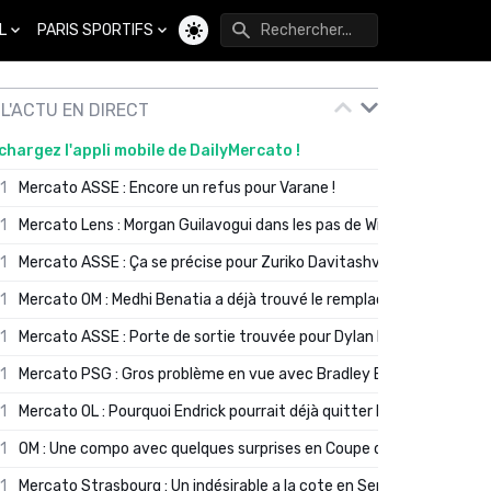
L
PARIS SPORTIFS
Changer de thème
L'ACTU EN DIRECT
chargez l'appli mobile de DailyMercato !
01
Mercato ASSE : Encore un refus pour Varane !
01
Mercato Lens : Morgan Guilavogui dans les pas de Will Still ?
01
Mercato ASSE : Ça se précise pour Zuriko Davitashvili
01
Mercato OM : Medhi Benatia a déjà trouvé le remplaçant de Robinio
01
Mercato ASSE : Porte de sortie trouvée pour Dylan Batubinsika
01
Mercato PSG : Gros problème en vue avec Bradley Barcola ?
01
Mercato OL : Pourquoi Endrick pourrait déjà quitter Lyon en janvier
01
OM : Une compo avec quelques surprises en Coupe de France
01
Mercato Strasbourg : Un indésirable a la cote en Serie A