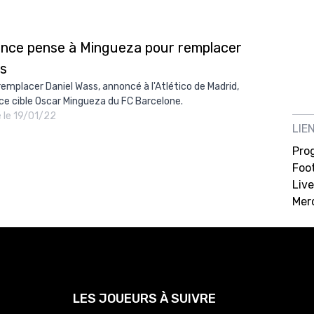
ence pense à Mingueza pour remplacer
s
remplacer Daniel Wass, annoncé à l'Atlético de Madrid,
ce cible Oscar Mingueza du FC Barcelone.
é le 19/01/22
LIE
Pro
Foot
Live
Mer
LES JOUEURS À SUIVRE