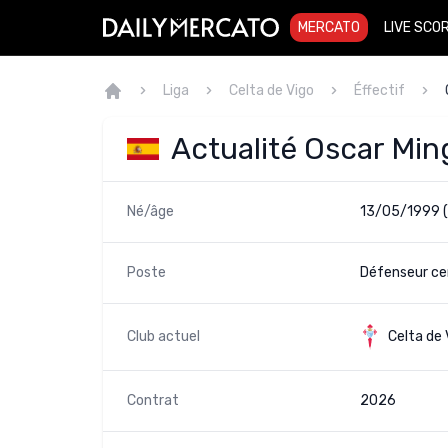
MERCATO
LIVE SCO
Liga
Celta de Vigo
Éffectif
Actualité Oscar Mi
Né/âge
13/05/1999 
Poste
Défenseur cen
Club actuel
Celta de 
Contrat
2026