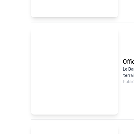
Offi
Le Bar
terrai
Publi