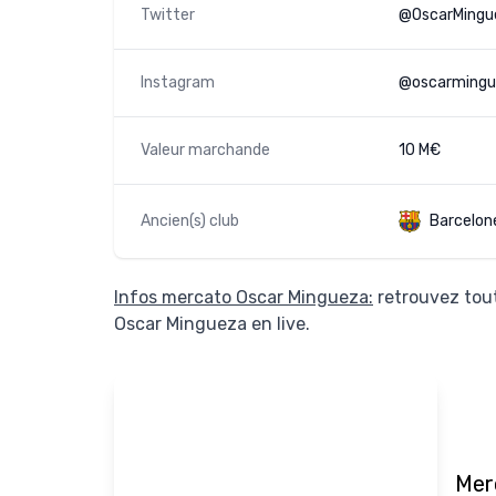
Twitter
@OscarMingu
Instagram
@oscarmingu
Valeur marchande
10 M€
Ancien(s) club
Barcelon
Infos mercato Oscar Mingueza:
retrouvez tout
Oscar Mingueza en live.
Mer