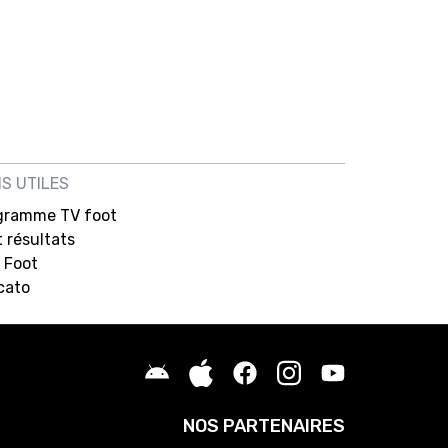
NS UTILES
gramme TV foot
 résultats
 Foot
cato
NOS PARTENAIRES