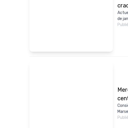
cra
Actue
de jan
Publi
Mer
cen
Consi
Marse
Publi