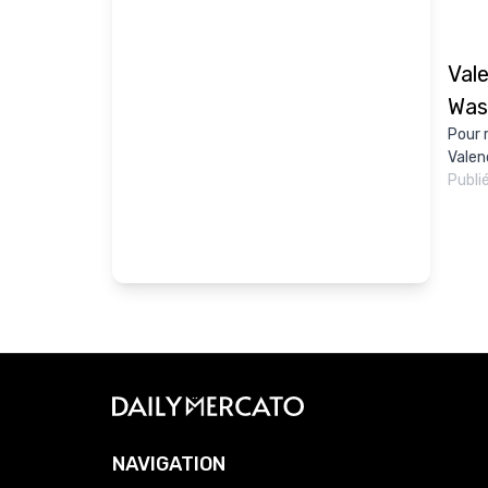
Val
Was
Pour 
Valen
Publi
NAVIGATION