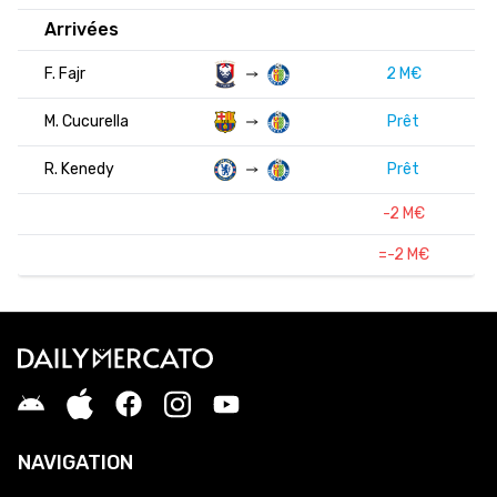
Arrivées
F. Fajr
2 M€
M. Cucurella
Prêt
R. Kenedy
Prêt
-2 M€
=-2 M€
NAVIGATION