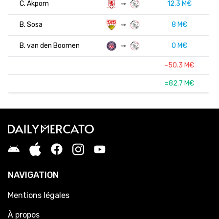
C. Akpom
12.3 M€
B. Sosa
8 M€
B. van den Boomen
0 M€
-50.3 M€
=82.7 M€
NAVIGATION
Mentions légales
À propos