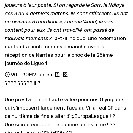
joueurs à leur poste. Si on regarde le Sarr, le Ndiaye
des 3 ou 4 derniers matchs, ils sont différents, ils ont
un niveau extraordinaire, comme 'Auba', je suis
content pour eux, ils ont travaillé, ont passé de
mauvais moments »
, a-t-il indiqué. Une rédemption
qui faudra confirmer dès dimanche avec la
réception de Nantes pour le choc de la 25ème
journée de Ligue 1.
⏱ 90’ |
#OMVillarreal
4️⃣-0️⃣
???? ????? !! ?
Une prestation de haute volée pour nos Olympiens
qui s’imposent largement face au Villarreal CF dans
ce huitième de finale aller d’
@EuropaLeague
! ?
Une soirée européenne comme on les aime ! ??
pic.twitter.com/I2ujMZBnA2