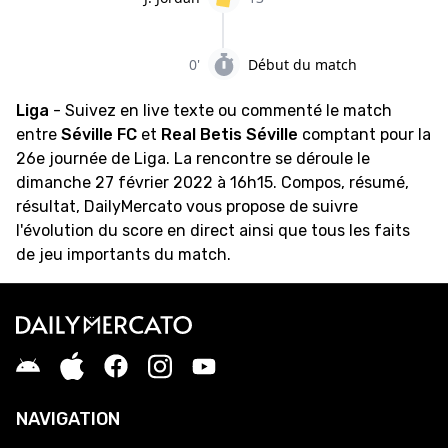
0'
Début du match
Liga
- Suivez en live texte ou commenté le match
entre
Séville FC
et
Real Betis Séville
comptant pour la
26e journée de Liga. La rencontre se déroule le
dimanche 27 février 2022 à 16h15. Compos, résumé,
résultat, DailyMercato vous propose de suivre
l'évolution du score en direct ainsi que tous les faits
de jeu importants du match.
NAVIGATION