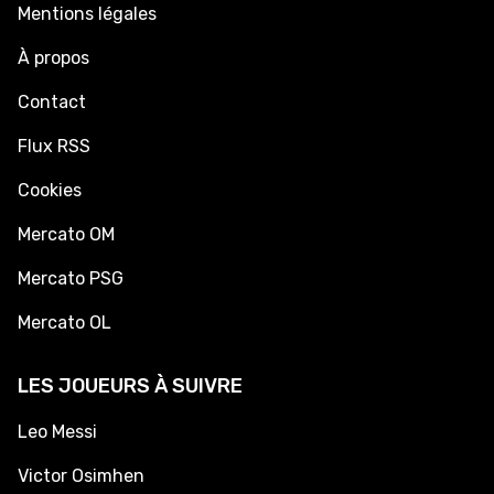
Mentions légales
À propos
Contact
Flux RSS
Cookies
Mercato OM
Mercato PSG
Mercato OL
LES JOUEURS À SUIVRE
Leo Messi
Victor Osimhen