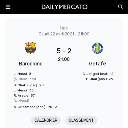
Liga
Jeudi 22 avril 2021 - 21h00
5 - 2
21:00
Barcelone
Getafe
L. Messi
8'
C. Lenglet (csc)
12'
(S. Busquets)
E. Unal (pen.)
69'
S. Chakla (csc)
28'
L. Messi
33'
R. Araujo
87'
(L. Messi)
A. Griezmann (pen.)
90'+3
CALENDRIER
CLASSEMENT