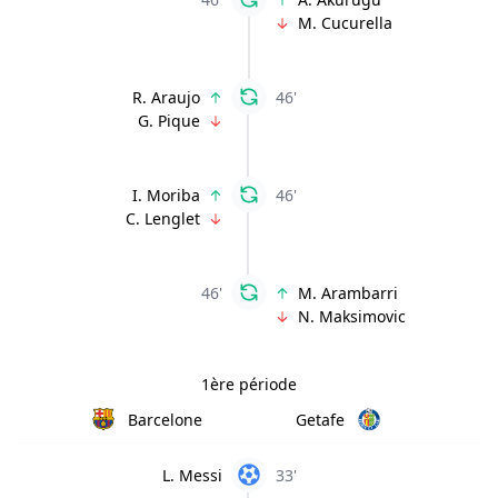
M. Cucurella
R. Araujo
46'
G. Pique
I. Moriba
46'
C. Lenglet
46'
M. Arambarri
N. Maksimovic
1ère période
Barcelone
Getafe
L. Messi
33'