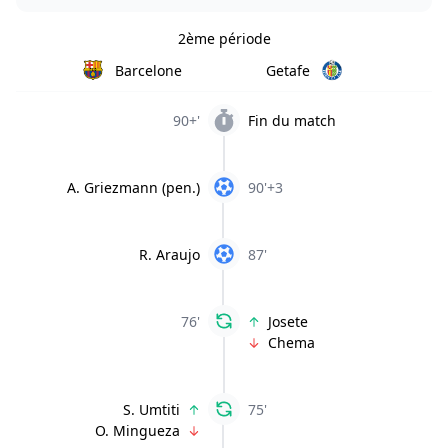
2ème période
Barcelone
Getafe
90+'
Fin du match
A. Griezmann (pen.)
90'+3
R. Araujo
87'
76'
Josete
Chema
S. Umtiti
75'
O. Mingueza