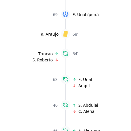
69'
E. Unal (pen.)
R. Araujo
68'
Trincao
64'
S. Roberto
63'
E. Unal
Angel
46'
S. Abdulai
C. Alena
46'
A. Akurugu