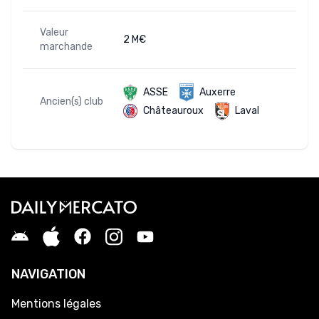
Valeur
2 M€
marchande
ASSE
Auxerre
Ancien(s) club
Châteauroux
Laval
NAVIGATION
Mentions légales