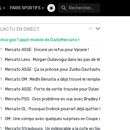
L
PARIS SPORTIFS
Changer de thème
L'ACTU EN DIRECT
chargez l'appli mobile de DailyMercato !
01
Mercato ASSE : Encore un refus pour Varane !
01
Mercato Lens : Morgan Guilavogui dans les pas de Will Still ?
01
Mercato ASSE : Ça se précise pour Zuriko Davitashvili
01
Mercato OM : Medhi Benatia a déjà trouvé le remplaçant de Robinio
01
Mercato ASSE : Porte de sortie trouvée pour Dylan Batubinsika
01
Mercato PSG : Gros problème en vue avec Bradley Barcola ?
01
Mercato OL : Pourquoi Endrick pourrait déjà quitter Lyon en janvier
01
OM : Une compo avec quelques surprises en Coupe de France
01
Mercato Strasbourg : Un indésirable a la cote en Serie A