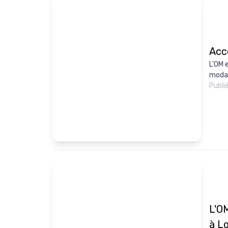
Acc
L'OM 
modal
Publi
L'O
à Lo