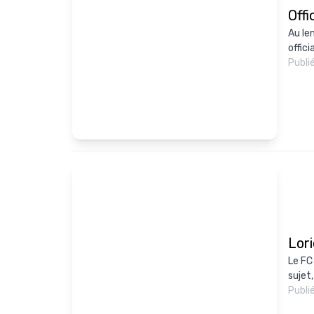
Offi
Au le
offici
Publi
Lor
Le FC
sujet
Publi