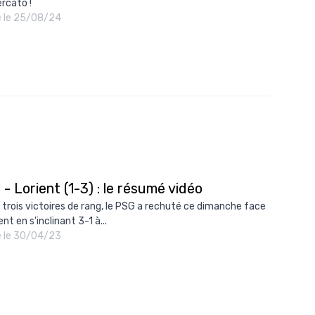
rcato !
10/
é le 25/08/24
09/
09/
09/
09/
09/
09/
08/
- Lorient (1-3) : le résumé vidéo
 trois victoires de rang, le PSG a rechuté ce dimanche face
ent en s'inclinant 3-1 à...
é le 30/04/23