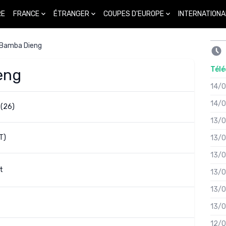
FRANCE
ÉTRANGER
COUPES D'EUROPE
INTERNATIONA
RE
Bamba Dieng
Télé
eng
14/
14/
(26)
13/
T)
13/
13/
t
13/
13/
13/
12/