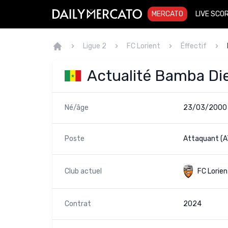
MERCATO
LIVE SCO
Ligue 2
FC Lorient
Éffectif
Actualité Bamba Di
Né/âge
23/03/2000 
Poste
Attaquant (A
Club actuel
FC Lorien
Contrat
2024