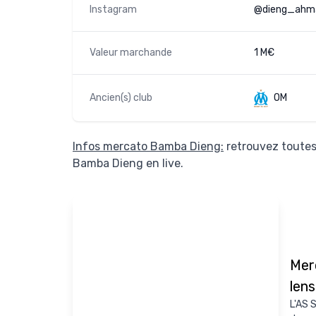
Instagram
@dieng_ahm
Valeur marchande
1 M€
Ancien(s) club
OM
Infos mercato Bamba Dieng:
retrouvez toutes
Bamba Dieng en live.
Mer
lens
L'AS 