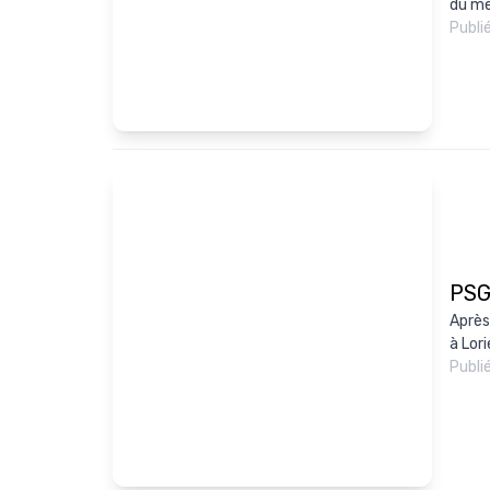
du me
Publi
PSG 
Après
à Lori
Publi