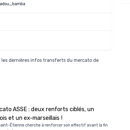
adou_bamba
12/
12/
12/
12/
12/
11/0
 les dernières infos transferts du mercato de
11/0
11/0
11/0
10/
10/
cato ASSE : deux renforts ciblés, un
ois et un ex-marseillais !
10/
Saint-Étienne cherche à renforcer son effectif avant la fin
10/