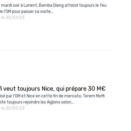
é mardi soir à Lorient, Bamba Dieng attend toujours le feu
e l'OM pour passer sa visite...
é le 25/01/23
fi veut toujours Nice, qui prépare 30 M€
isé par l'OM et Nice en cette fin de mercato, Terem Moffi
te toujours rejoindre les Aiglons selon...
é le 25/01/23