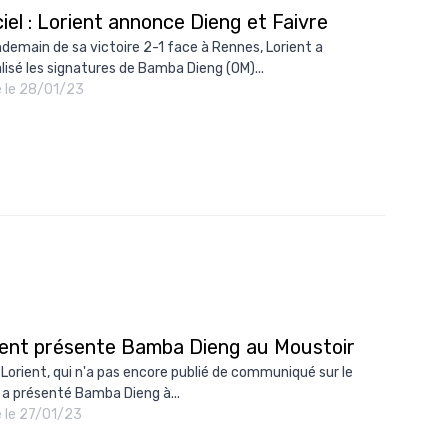
ciel : Lorient annonce Dieng et Faivre
ndemain de sa victoire 2-1 face à Rennes, Lorient a
alisé les signatures de Bamba Dieng (OM)...
é le 28/01/23
ient présente Bamba Dieng au Moustoir
 Lorient, qui n'a pas encore publié de communiqué sur le
, a présenté Bamba Dieng à...
é le 27/01/23