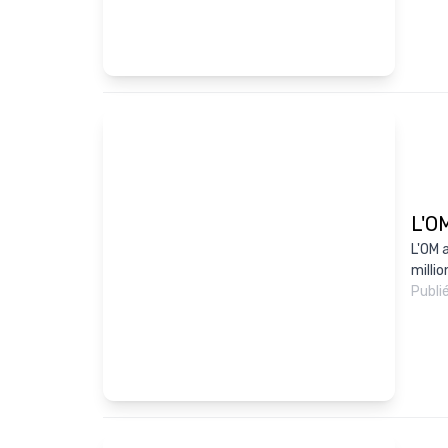
L'OM
L'OM 
millio
Publi