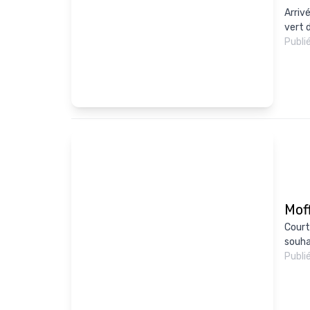
Arriv
vert d
Publi
Mof
Court
souhai
Publi