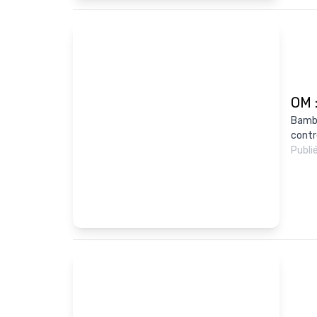
OM 
Bamba
contr
Publi