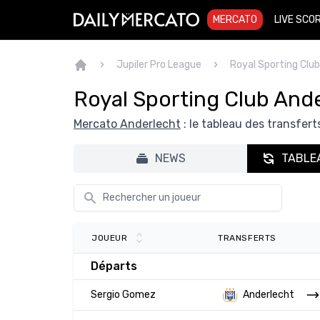
MERCATO
LIVE SCO
Jupiler Pro League
Royal Sporting Clu
Royal Sporting Club And
Mercato Anderlecht
: le tableau des transferts
NEWS
TABLE
TRANSFERTS
JOUEUR
Départs
Sergio Gomez
Anderlecht