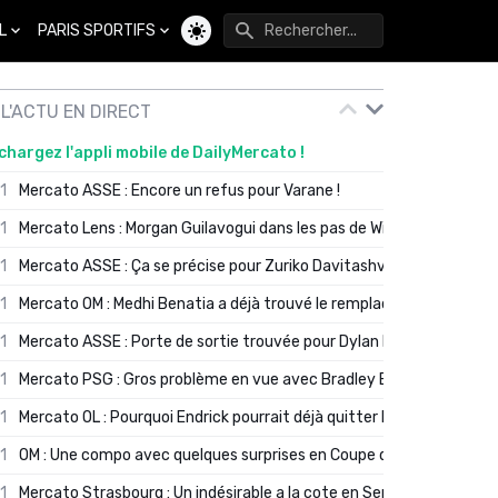
L
PARIS SPORTIFS
Changer de thème
L'ACTU EN DIRECT
chargez l'appli mobile de DailyMercato !
01
Mercato ASSE : Encore un refus pour Varane !
01
Mercato Lens : Morgan Guilavogui dans les pas de Will Still ?
01
Mercato ASSE : Ça se précise pour Zuriko Davitashvili
01
Mercato OM : Medhi Benatia a déjà trouvé le remplaçant de Robinio
01
Mercato ASSE : Porte de sortie trouvée pour Dylan Batubinsika
01
Mercato PSG : Gros problème en vue avec Bradley Barcola ?
01
Mercato OL : Pourquoi Endrick pourrait déjà quitter Lyon en janvier
01
OM : Une compo avec quelques surprises en Coupe de France
01
Mercato Strasbourg : Un indésirable a la cote en Serie A