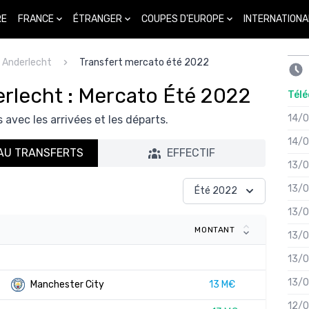
FRANCE
ÉTRANGER
COUPES D'EUROPE
INTERNATIONA
RE
b Anderlecht
Transfert mercato été 2022
erlecht : Mercato Été 2022
Télé
14/
 avec les arrivées et les départs.
14/
AU TRANSFERTS
EFFECTIF
13/
13/
Été 2022
13/
MONTANT
13/
13/
13/
13 M€
Manchester City
12/