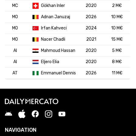
MC
Gökhan Inler
2020
2 M€
MO
Adnan Januzaj
2026
10 M€
MO
Irfan Kahveci
2024
10 M€
MO
Nacer Chadli
2021
15 M€
AI
Mahmoud Hassan
2020
5 M€
AI
Eljero Elia
2020
8 M€
AT
Emmanuel Dennis
2026
11 M€
NAVIGATION