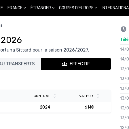
FRANCE
ÉTRANGER
COUPES D'EUROPE
INTERNATIONA
RE
if
f 2026
Télé
14/
Fortuna Sittard pour la saison 2026/2027.
14/
AU TRANSFERTS
EFFECTIF
13/
13/
13/
CONTRAT
VALEUR
13/
2024
6 M€
13/
13/
12/