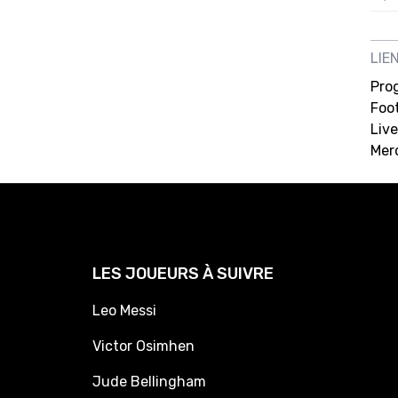
12/
12/
LIE
Pro
12/
Foot
12/
Live
12/
Mer
11/0
11/0
11/0
11/0
LES JOUEURS À SUIVRE
10/
Leo Messi
10/
Victor Osimhen
10/
Jude Bellingham
10/