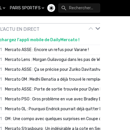
L
PARIS SPORTIFS
Changer de thème
L'ACTU EN DIRECT
chargez l'appli mobile de DailyMercato !
01
Mercato ASSE : Encore un refus pour Varane !
01
Mercato Lens : Morgan Guilavogui dans les pas de Will Still ?
01
Mercato ASSE : Ça se précise pour Zuriko Davitashvili
01
Mercato OM : Medhi Benatia a déjà trouvé le remplaçant de Robinio
01
Mercato ASSE : Porte de sortie trouvée pour Dylan Batubinsika
01
Mercato PSG : Gros problème en vue avec Bradley Barcola ?
01
Mercato OL : Pourquoi Endrick pourrait déjà quitter Lyon en janvier
01
OM : Une compo avec quelques surprises en Coupe de France
01
Mercato Strasbourg : Un indésirable a la cote en Serie A