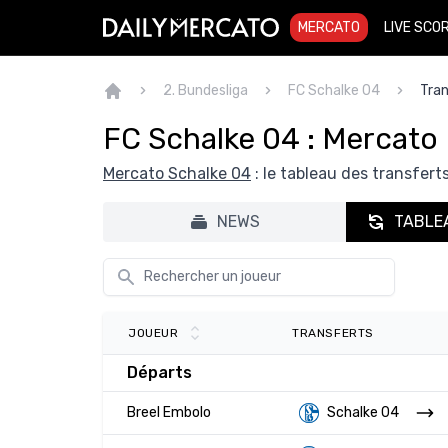
MERCATO
LIVE SCO
2. Bundesliga
FC Schalke 04
Tra
FC Schalke 04 : Mercato
Mercato Schalke 04
: le tableau des transferts
NEWS
TABLE
TRANSFERTS
JOUEUR
Départs
Breel Embolo
Schalke 04