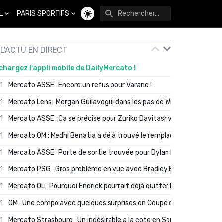
L
PARIS SPORTIFS
Changer de thème
L'ACTU EN DIRECT
chargez l'appli mobile de DailyMercato !
01
Mercato ASSE : Encore un refus pour Varane !
01
Mercato Lens : Morgan Guilavogui dans les pas de Will Still ?
01
Mercato ASSE : Ça se précise pour Zuriko Davitashvili
01
Mercato OM : Medhi Benatia a déjà trouvé le remplaçant de Robinio
01
Mercato ASSE : Porte de sortie trouvée pour Dylan Batubinsika
01
Mercato PSG : Gros problème en vue avec Bradley Barcola ?
01
Mercato OL : Pourquoi Endrick pourrait déjà quitter Lyon en janvier
01
OM : Une compo avec quelques surprises en Coupe de France
01
Mercato Strasbourg : Un indésirable a la cote en Serie A