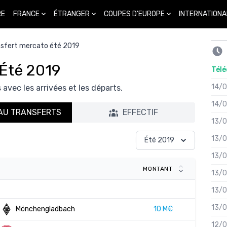
FRANCE
ÉTRANGER
COUPES D'EUROPE
INTERNATIONA
RE
nsfert mercato été 2019
 Été 2019
Télé
14/
 avec les arrivées et les départs.
14/
AU TRANSFERTS
EFFECTIF
13/
13/
Été 2019
13/
MONTANT
13/
13/
13/
10 M€
Mönchengladbach
12/