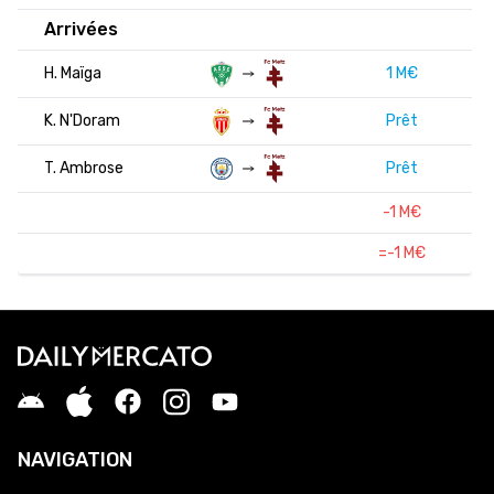
Arrivées
H. Maïga
1 M€
K. N'Doram
Prêt
T. Ambrose
Prêt
-1 M€
=-1 M€
NAVIGATION