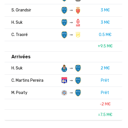
S. Grandsir
3 M€
H. Suk
3 M€
C. Traoré
0.5 M€
+9.5 M€
Arrivées
H. Suk
2 M€
C. Martins Pereira
Prêt
M. Poaty
Prêt
-2 M€
=7.5 M€