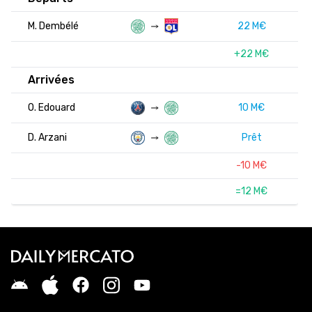
M. Dembélé
22 M€
+22 M€
Arrivées
O. Edouard
10 M€
D. Arzani
Prêt
-10 M€
=12 M€