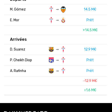
M. Gómez
14.5 M€
E. Mor
Prêt
+14.5 M€
Arrivées
D. Suarez
12.9 M€
P. Cheikh Diop
Prêt
A. Rafinha
Prêt
-12.9 M€
=1.6 M€