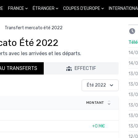
FRANCE
ÉTRANGER
COUPES D'EUROPE
INTERNATIONA
RE
Transfert mercato été 2022
cato Été 2022
Télé
14/
rts avec les arrivées et les départs.
14/
AU TRANSFERTS
EFFECTIF
13/
13/
Été 2022
13/
MONTANT
13/
13/
+0 M€
13/
12/