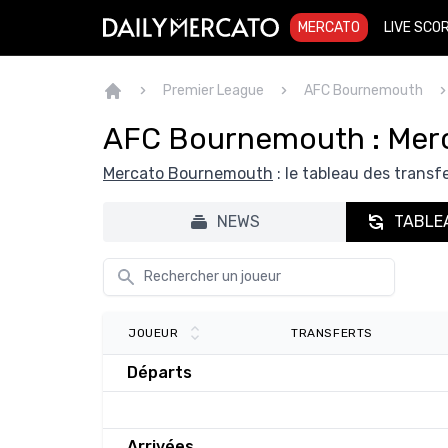
MERCATO
LIVE SCO
Premier League
AFC Bournemouth
AFC Bournemouth : Mer
Mercato Bournemouth
: le tableau des transfe
NEWS
TABLE
TRANSFERTS
JOUEUR
Départs
Arrivées