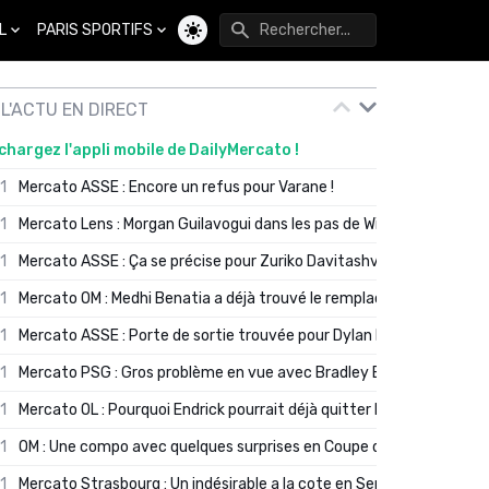
L
PARIS SPORTIFS
Changer de thème
L'ACTU EN DIRECT
chargez l'appli mobile de DailyMercato !
01
Mercato ASSE : Encore un refus pour Varane !
01
Mercato Lens : Morgan Guilavogui dans les pas de Will Still ?
01
Mercato ASSE : Ça se précise pour Zuriko Davitashvili
01
Mercato OM : Medhi Benatia a déjà trouvé le remplaçant de Robinio
01
Mercato ASSE : Porte de sortie trouvée pour Dylan Batubinsika
01
Mercato PSG : Gros problème en vue avec Bradley Barcola ?
01
Mercato OL : Pourquoi Endrick pourrait déjà quitter Lyon en janvier
01
OM : Une compo avec quelques surprises en Coupe de France
01
Mercato Strasbourg : Un indésirable a la cote en Serie A