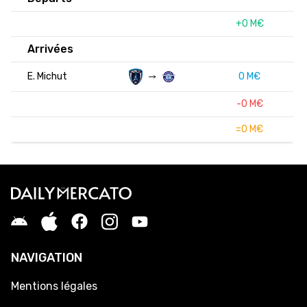
+0 M€
Arrivées
E. Michut
0 M€
-0 M€
=0 M€
NAVIGATION
Mentions légales