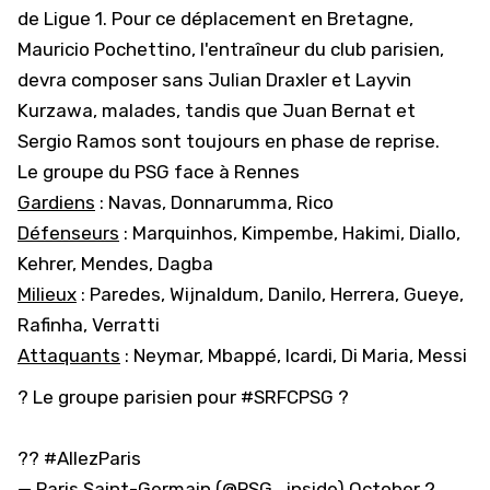
de Ligue 1. Pour ce déplacement en Bretagne,
Mauricio Pochettino, l'entraîneur du club parisien,
devra composer sans Julian Draxler et Layvin
Kurzawa, malades, tandis que Juan Bernat et
Sergio Ramos sont toujours en phase de reprise.
Le groupe du PSG face à Rennes
Gardiens
: Navas, Donnarumma, Rico
Défenseurs
: Marquinhos, Kimpembe, Hakimi, Diallo,
Kehrer, Mendes, Dagba
Milieux
: Paredes, Wijnaldum, Danilo, Herrera, Gueye,
Rafinha, Verratti
Attaquants
: Neymar, Mbappé, Icardi, Di Maria, Messi
? Le groupe parisien pour
#SRFCPSG
?
??
#AllezParis
— Paris Saint-Germain (@PSG_inside)
October 2,